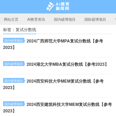
网站主页
AI教育资讯
国内硕博项目
国际硕博项目
标签：复试分数线
AI教育新闻网
2024广西师范大学MPA复试分数线【参考
国内硕博项目
2023】
2024湖北大学MBA复试分数线【参考2023】
国内硕博项目
2024西安科技大学MEM复试分数线【参考
国内硕博项目
2023】
2024西安建筑科技大学MEM复试分数线【参考
国内硕博项目
2023】