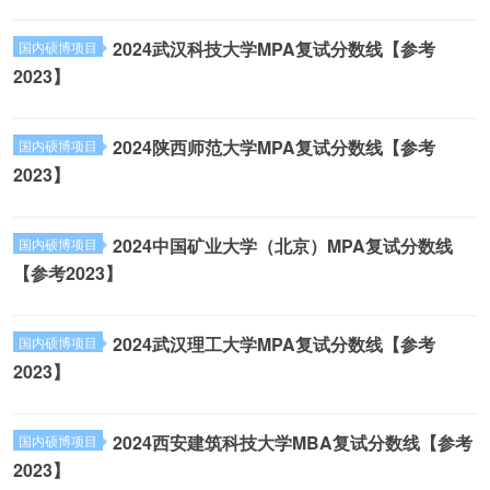
2024武汉科技大学MPA复试分数线【参考
国内硕博项目
2023】
2024陕西师范大学MPA复试分数线【参考
国内硕博项目
2023】
2024中国矿业大学（北京）MPA复试分数线
国内硕博项目
【参考2023】
2024武汉理工大学MPA复试分数线【参考
国内硕博项目
2023】
2024西安建筑科技大学MBA复试分数线【参考
国内硕博项目
2023】