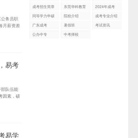
招生
成考招生简章
东莞华科教育
2024年成考
同等学力申硕
院校介绍
成考专业介绍
《公务员职
广东成考
暑假班
考试资讯
每月薪资差
公办中专
中考择校
争，易考
干部队伍能
考因素，硕
易考易学