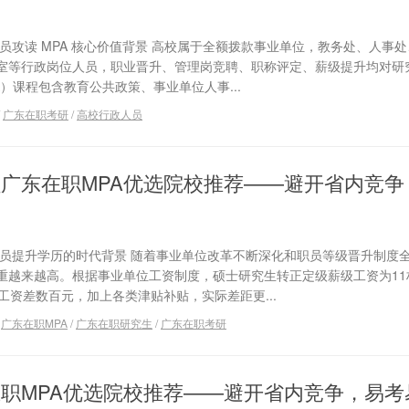
员攻读 MPA 核心价值背景 高校属于全额拨款事业单位，教务处、人事
室等行政岗位人员，职业晋升、管理岗竞聘、职称评定、薪级提升均对研
A）课程包含教育公共政策、事业单位人事...
/
广东在职考研
/
高校行政人员
人员广东在职MPA优选院校推荐——避开省内竞
人员提升学历的时代背景 随着事业单位改革不断深化和职员等级晋升制度
重越来越高。根据事业单位工资制度，硕士研究生转正定级薪级工资为11
工资差数百元，加上各类津贴补贴，实际差距更...
/
广东在职MPA
/
广东在职研究生
/
广东在职考研
东在职MPA优选院校推荐——避开省内竞争，易