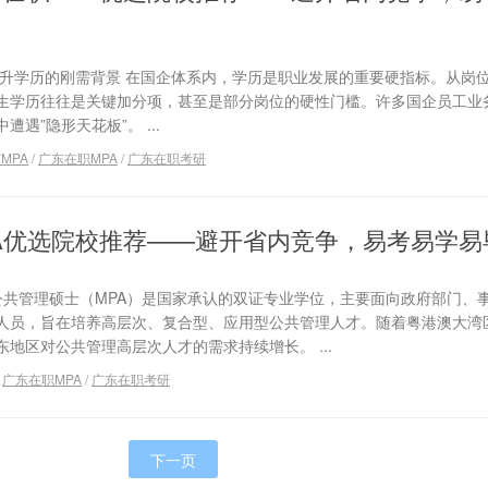
提升学历的刚需背景 在国企体系内，学历是职业发展的重要硬指标。从岗
生学历往往是关键加分项，甚至是部分岗位的硬性门槛。许多国企员工业
遇”隐形天花板”。 ...
MPA
/
广东在职MPA
/
广东在职考研
MPA优选院校推荐——避开省内竞争，易考易学易
公共管理硕士（MPA）是国家承认的双证专业学位，主要面向政府部门、
人员，旨在培养高层次、复合型、应用型公共管理人才。随着粤港澳大湾
地区对公共管理高层次人才的需求持续增长。 ...
/
广东在职MPA
/
广东在职考研
下一页