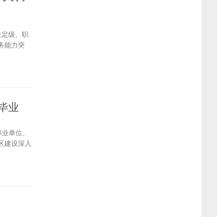
位定级、职
务能力突
毕业
事业单位、
区建设深入