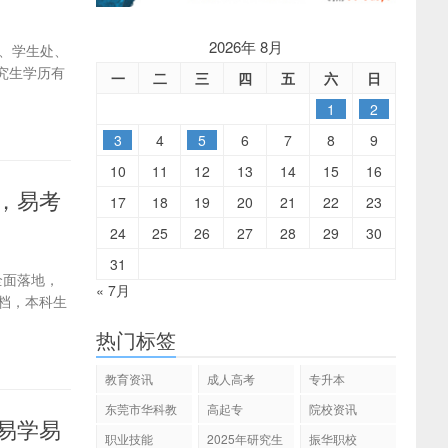
2026年 8月
处、学生处、
究生学历有
一
二
三
四
五
六
日
1
2
3
4
5
6
7
8
9
10
11
12
13
14
15
16
争，易考
17
18
19
20
21
22
23
24
25
26
27
28
29
30
31
全面落地，
« 7月
档，本科生
热门标签
教育资讯
成人高考
专升本
东莞市华科教
高起专
院校资讯
考易学易
育
职业技能
2025年研究生
振华职校