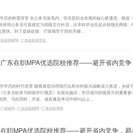
升学历的刚需背景 在公务员体系内，学历是职业发展的核心硬通货。根据
新录用公务员可直接定为四级主任科员，比本科毕业生起步就领先两级，
奏也更快。到了提拔处级、厅级领导干部的关键...
东在职MPA
/
广东在职研究生
干部广东在职MPA优选院校推荐——避开省内竞
提升学历的时代背景 随着基层治理现代化和乡村振兴战略深入推进，乡镇
《公务员职务与职级并行规定》全面实施后，学历成为职级晋升的重要参
势。与此同时，市直、省直遴选考试中80%以上...
/
广东MPA
/
广东在职MPA
/
广东在职考研
广东在职MPA优选院校推荐——避开省内竞争，