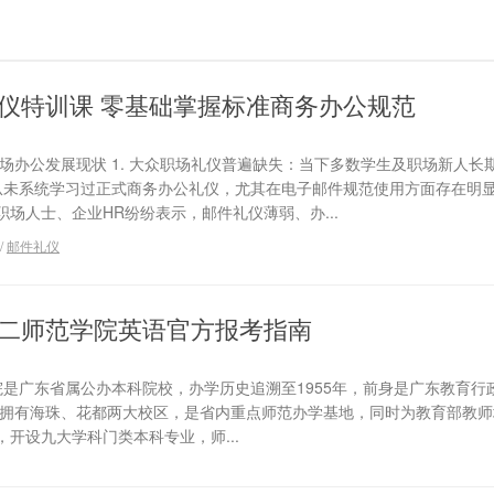
仪特训课 零基础掌握标准商务办公规范
场办公发展现状 1. 大众职场礼仪普遍缺失：当下多数学生及职场新人长
从未系统学习过正式商务办公礼仪，尤其在电子邮件规范使用方面存在明
场人士、企业HR纷纷表示，邮件礼仪薄弱、办...
/
邮件礼仪
二师范学院英语官方报考指南
院是广东省属公办本科院校，办学历史追溯至1955年，前身是广东教育行
名，拥有海珠、花都两大校区，是省内重点师范办学基地，同时为教育部教
开设九大学科门类本科专业，师...