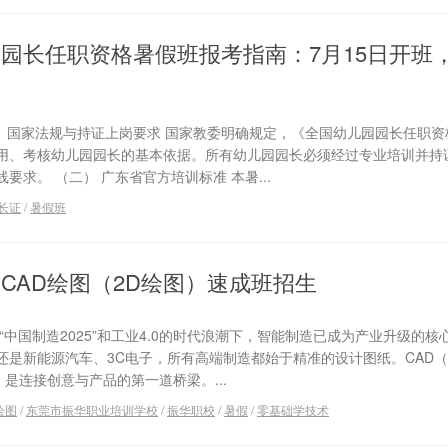
园园长任职资格暑假班报考指南：7月15日开班
） 国家法规与持证上岗要求 国家教委明确规定，《全国幼儿园园长任职
用、考核幼儿园园长的基本依据。所有幼儿园园长必须经过专业培训并持
求。 （二） 广东省官方培训标准 本暑...
长证
/
暑假班
假CAD绘图（2D绘图）速成班招生
“中国制造2025”和工业4.0的时代浪潮下，智能制造已成为产业升级的核
还是新能源汽车、3C电子，所有高端制造都始于精准的设计图纸。CAD
，是连接创意与产品的第一道桥梁。...
绘图
/
东莞市振华职业培训学校
/
振华职校
/
暑假
/
零基础学技术