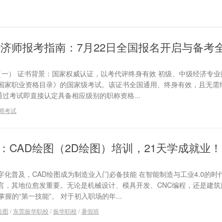
经济师报考指南：7月22日全国报名开启与备考
（一） 证书背景：国家权威认证，以考代评终身有效 初级、中级经济专
国家职业资格目录》的国家级考试。该证书全国通用、终身有效，且无需
通过考试即直接认定具备相应级别的职称资格...
师考试
：CAD绘图（2D绘图）培训，21天学成就业！
化普及，CAD绘图成为制造业入门必备技能 在智能制造与工业4.0的时
言，其地位愈发重要。无论是机械设计、模具开发、CNC编程，还是建筑
握的“第一技能”。 对于初入职场的年...
绘图
/
东莞振华职校
/
振华职校
/
暑假班