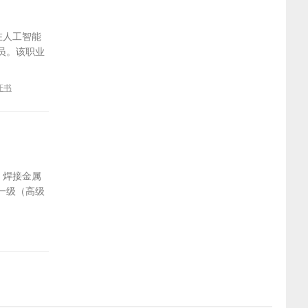
在人工智能
员。该职业
证书
，焊接金属
一级（高级