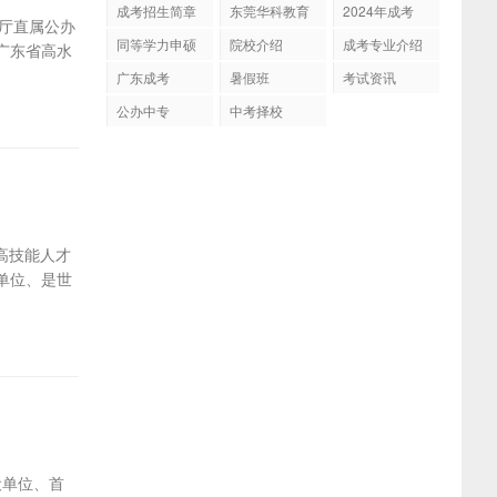
成考招生简章
东莞华科教育
2024年成考
障厅直属公办
同等学力申硕
院校介绍
成考专业介绍
广东省高水
广东成考
暑假班
考试资讯
公办中专
中考择校
高技能人才
单位、是世
设单位、首