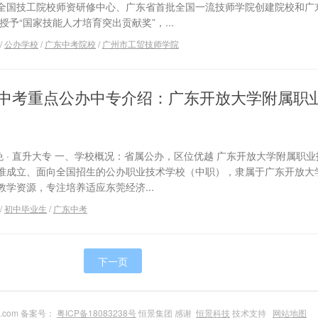
全国技工院校师资研修中心、广东省首批全国一流技师学院创建院校和广
授予“国家技能人才培育突出贡献奖”，...
/
公办学校
/
广东中考院校
/
广州市工贸技师学院
广东中考重点公办中专介绍：广东开放大学附属职
费全免 · 直升大专​ 一、学校概况：省属公办，区位优越 广东开放大学附属职
准成立、面向全国招生的公办职业技术学校（中职），隶属于广东开放大
学资源，专注培养适应东莞经济...
/
初中毕业生
/
广东中考
下一页
du.com 备案号：
粤ICP备18083238号
恒景集团 感谢
恒景科技
技术支持
网站地图