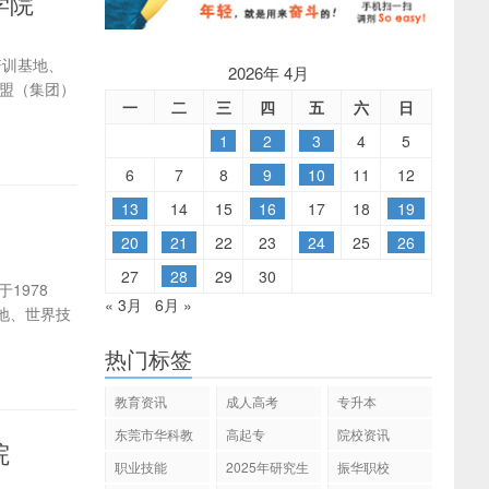
学院
培训基地、
2026年 4月
联盟（集团）
一
二
三
四
五
六
日
1
2
3
4
5
6
7
8
9
10
11
12
13
14
15
16
17
18
19
20
21
22
23
24
25
26
27
28
29
30
1978
« 3月
6月 »
地、世界技
热门标签
教育资讯
成人高考
专升本
东莞市华科教
高起专
院校资讯
院
育
职业技能
2025年研究生
振华职校
招生