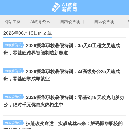
网站主页
AI教育资讯
国内硕博项目
国际硕博项目
2026年06月13日的文章
AI教育新闻网
2026振华职校暑假特训：35天AI工程文员速成
AI教育资讯
班，零基础跨界智能制造新赛道
2026振华职校暑假特训：AI高级办公25天速成
AI教育资讯
班，零基础学成即就业
2026振华职校暑假特训：零基础18天攻克电脑办
AI教育资讯
公，限时千元优惠火热招生中
技能改变命运，实战成就未来：解码振华职校的
AI教育资讯