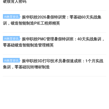
硬核育人密码
振华职校2026暑假特训营：零基础60天实战集
AI教育资讯
训，锻造智能制造PIE工程师精英
振华职校PMC管理暑假特训班：40天实战集训，
AI教育资讯
零基础锻造智能制造管理精英
振华职校3D打印技术员暑假速成班：1个月实战
AI教育资讯
集训，零基础玩转增材制造