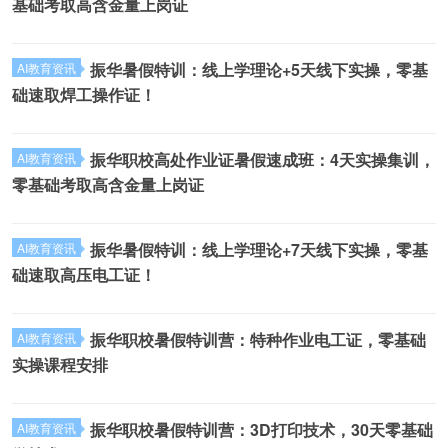
基础考取高含金量上岗证
振华暑假特训：线上学理论+5天线下实操，零基
AI教育资讯
础速取焊工操作证！
振华职校高处作业证暑假速成班：4天实操集训，
AI教育资讯
零基础考取高含金量上岗证
振华暑假特训：线上学理论+7天线下实操，零基
AI教育资讯
础速取高压电工证！
振华职校暑假特训营：特种作业电工证，零基础
AI教育资讯
实操课程安排
振华职校暑假特训营：3D打印技术，30天零基础
AI教育资讯