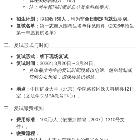
管理类综合能力
注：考生须同时满足总分及单科线要求。
招生计划
：拟招收
150人
，均为
非全日制定向就业
类别。
复试名单
：第一志愿入围考生名单详见附件《2026年招生
第一志愿复试名单》。
二、复试形式与时间
复试形式
：
线下现场复试
。
复试时间
：2026年3月20日 – 3月24日。
具体每位考生的复试时间段将以电话、短信通知或
官网公布为准，请保持通讯畅通。
地点
：中国矿业大学（北京）学院路校区逸夫科研楼1211
室（文法学院MPA教育中心）。
三、复试缴费须知
费用标准
：100元/人（依据京财综〔2007〕1310号文
件）。
缴费流程
：
确认本人出现在官网公布的复试名单中。