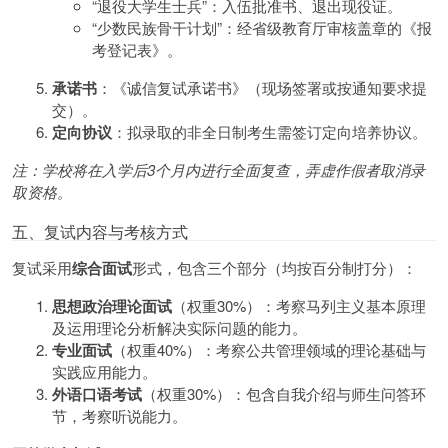
“退役大学生士兵”：入伍批准书、退出现役证。
“少数民族骨干计划”：经省级教育厅审核盖章的《报
考登记表》。
承诺书
：《诚信复试承诺书》（现场签署或按通知要求提
交）。
定向协议
：拟录取的非全日制考生需签订定向培养协议。
注：学校将在入学后3个月内进行全面复查，弄虚作假者取消录
取资格。
五、复试内容与考核方式
复试采用
综合面试
形式，包含三个部分（均按百分制打分）：
思想政治理论面试
（权重30%）：考察马列主义基本原理
及运用理论分析解决实际问题的能力。
专业面试
（权重40%）：考察公共管理领域的理论基础与
实践应用能力。
外语口语考试
（权重30%）：包含自我介绍与师生问答环
节，考察听说能力。