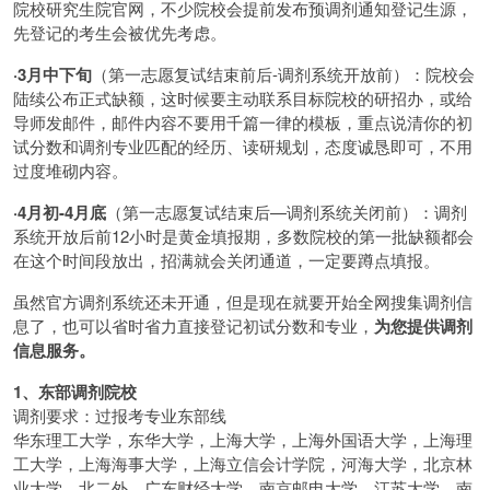
院校研究生院官网，不少院校会提前发布预调剂通知登记生源，
先登记的考生会被优先考虑。
·3月中下旬
（第一志愿复试结束前后-调剂系统开放前）：院校会
陆续公布正式缺额，这时候要主动联系目标院校的研招办，或给
导师发邮件，邮件内容不要用千篇一律的模板，重点说清你的初
试分数和调剂专业匹配的经历、读研规划，态度诚恳即可，不用
过度堆砌内容。
·4月初-4月底
（第一志愿复试结束后—调剂系统关闭前）：调剂
系统开放后前12小时是黄金填报期，多数院校的第一批缺额都会
在这个时间段放出，招满就会关闭通道，一定要蹲点填报。
虽然官方调剂系统还未开通，但是现在就要开始全网搜集调剂信
息了，也可以省时省力直接登记初试分数和专业，
为您提供调剂
信息服务。
1、东部调剂院校
调剂要求：过报考专业东部线
华东理工大学，东华大学，上海大学，上海外国语大学，上海理
工大学，上海海事大学，上海立信会计学院，河海大学，北京林
业大学，北二外，广东财经大学，南京邮电大学，江苏大学，南