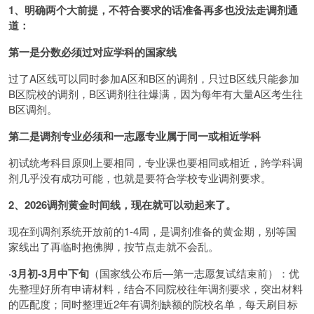
1、明确两个大前提，不符合要求的话准备再多也没法走调剂通
道：
第一是分数必须过对应学科的国家线
过了A区线可以同时参加A区和B区的调剂，只过B区线只能参加
B区院校的调剂，B区调剂往往爆满，因为每年有大量A区考生往
B区调剂。
第二是调剂专业必须和一志愿专业属于同一或相近学科
初试统考科目原则上要相同，专业课也要相同或相近，跨学科调
剂几乎没有成功可能，也就是要符合学校专业调剂要求。
2、2026调剂黄金时间线，现在就可以动起来了。
现在到调剂系统开放前的1-4周，是调剂准备的黄金期，别等国
家线出了再临时抱佛脚，按节点走就不会乱。
·3月初-3月中下旬
（国家线公布后—第一志愿复试结束前）：优
先整理好所有申请材料，结合不同院校往年调剂要求，突出材料
的匹配度；同时整理近2年有调剂缺额的院校名单，每天刷目标