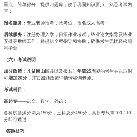
重点，简单得分；提供习题库，便于巩固知识要点，熟悉考试内
容；
报名服务：
专业老师报考，抢考位，报名成人高考；
后续服务：
注册办理入学；日常作业考试；毕业论文指导及毕业
安排等后续工作，将提供全程指导和协助，确保考生无忧轻松顺
利毕业。
（六）考试说明
加分政策
：凡
贫困山区县
以及报名时
年满25周岁
的考生在录取时
可
增加20分
，其它照顾政策详情请咨询老师。
考试科目
：
高起专
——语文、数学、外语；
各科试题满分均为150分，三科总分450分，高起专只需100-110
分即可通过
答题技巧