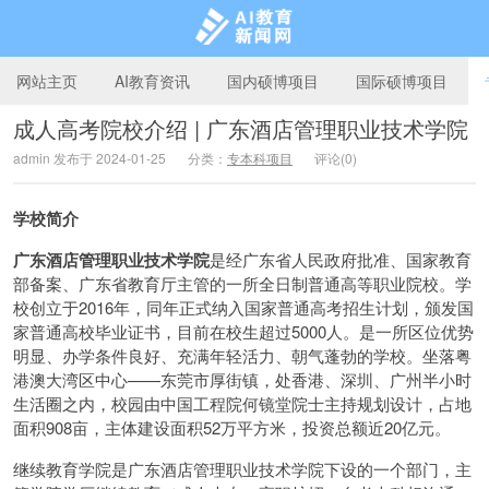
网站主页
AI教育资讯
国内硕博项目
国际硕博项目
成人高考院校介绍 | 广东酒店管理职业技术学院
admin 发布于 2024-01-25
分类：
专本科项目
评论(0)
AI教育新闻网
学校简介
广东酒店管理职业技术学院
是经广东省人民政府批准、国家教育
部备案、广东省教育厅主管的一所全日制普通高等职业院校。学
校创立于2016年，同年正式纳入国家普通高考招生计划，颁发国
家普通高校毕业证书，目前在校生超过5000人。是一所区位优势
明显、办学条件良好、充满年轻活力、朝气蓬勃的学校。坐落粤
港澳大湾区中心——东莞市厚街镇，处香港、深圳、广州半小时
生活圈之内，校园由中国工程院何镜堂院士主持规划设计，占地
面积908亩，主体建设面积52万平方米，投资总额近20亿元。
继续教育学院是广东酒店管理职业技术学院下设的一个部门，主