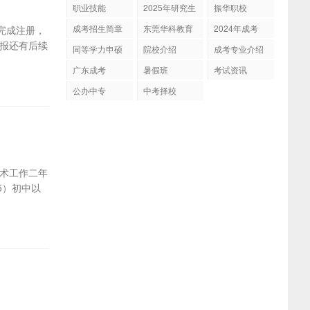
育
职业技能
2025年研究生
振华职校
招生
成考招生简章
东莞华科教育
2024年成考
完成注册，
报还有后续
同等学力申硕
院校介绍
成考专业介绍
广东成考
暑假班
考试资讯
公办中专
中考择校
技术工作二年
5）初中以