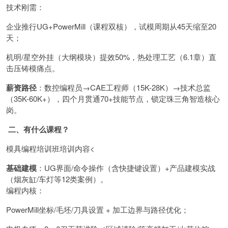
技术刚需：
企业推行UG+PowerMill（课程双核），试模周期从45天缩至20
天；
机明/星空外挂（大纲模块）提效50%，热处理工艺（6.1章）直
击压铸模痛点。
薪资路径
：数控编程员→CAE工程师（15K-28K）→技术总监
（35K-60K+），四个月贯通70+技能节点，锁定珠三角智造核心
岗。
二、有什么课程？
模具编程培训班培训内容<
基础建模
：UG界面/命令操作（含快捷键设置）+产品建模实战
（烟灰缸/车灯等12类案例）。
编程内核：
PowerMill坐标/毛坯/刀具设置 + 加工边界与路径优化；