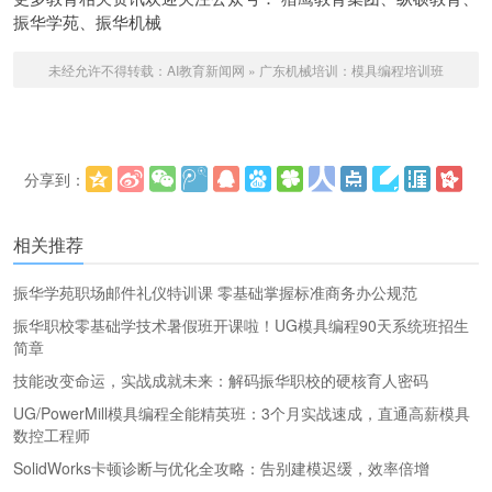
振华学苑、振华机械
未经允许不得转载：
AI教育新闻网
»
广东机械培训：模具编程培训班
分享到：
更多
(
)
相关推荐
振华学苑职场邮件礼仪特训课 零基础掌握标准商务办公规范
振华职校零基础学技术暑假班开课啦！UG模具编程90天系统班招生
简章
技能改变命运，实战成就未来：解码振华职校的硬核育人密码
UG/PowerMill模具编程全能精英班：3个月实战速成，直通高薪模具
数控工程师
SolidWorks卡顿诊断与优化全攻略：告别建模迟缓，效率倍增