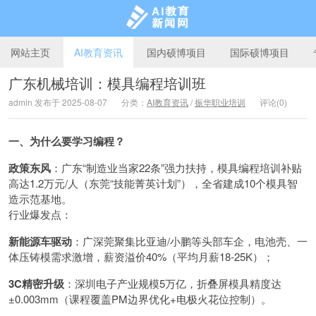
网站主页
AI教育资讯
国内硕博项目
国际硕博项目
广东机械培训：模具编程培训班
admin 发布于 2025-08-07
分类：
AI教育资讯
/
振华职业培训
评论(0)
AI教育新闻网
一、为什么要学习编程？
政策东风
：广东“制造业当家22条”强力扶持，模具编程培训补贴
高达1.2万元/人（东莞“技能菁英计划”），全省建成10个模具智
造示范基地。
行业爆发点：
新能源车驱动
：广深莞聚集比亚迪/小鹏等头部车企，电池壳、一
体压铸模需求激增，薪资溢价40%（平均月薪18-25K）；
3C精密升级
：深圳电子产业规模5万亿，折叠屏模具精度达
±0.003mm（课程覆盖PM边界优化+电极火花位控制）。