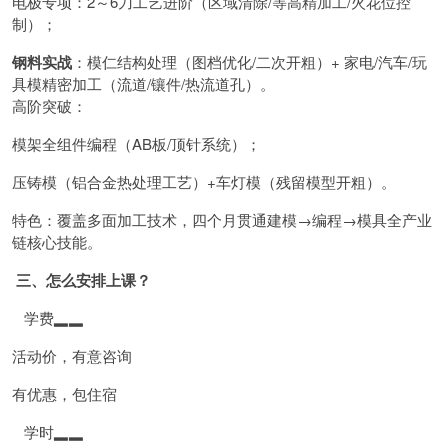
电极专项：2～6刀工艺进阶（区域清除/等高精加工/火花位控
制）；
钢料实战
：模仁结构处理（图档优化/二次开粗）+ 家电/汽车/玩
具模精密加工（流道/镶件/热流道孔）。
高阶突破：
模架全组件编程（AB板/顶针系统）；
压铸模（铝合金热处理工艺）+车灯模（残留模型开粗）。
特色：覆盖多面加工技术，四个月贯通建模→编程→模具全产业
链核心技能。
三、怎么安排上课？
学费▂▂
活动价，有意咨询
有优惠，包住宿
学时▂▂