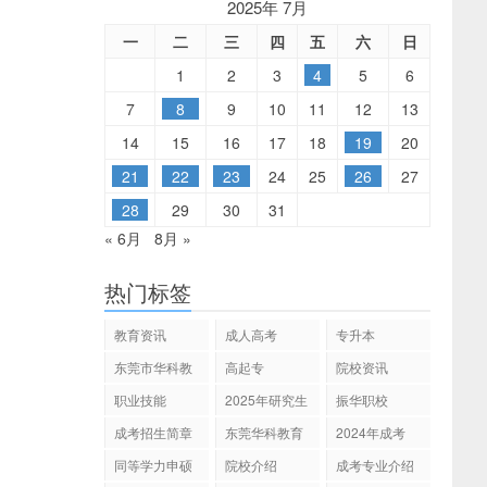
2025年 7月
一
二
三
四
五
六
日
1
2
3
4
5
6
7
8
9
10
11
12
13
14
15
16
17
18
19
20
21
22
23
24
25
26
27
28
29
30
31
« 6月
8月 »
热门标签
教育资讯
成人高考
专升本
东莞市华科教
高起专
院校资讯
育
职业技能
2025年研究生
振华职校
招生
成考招生简章
东莞华科教育
2024年成考
同等学力申硕
院校介绍
成考专业介绍