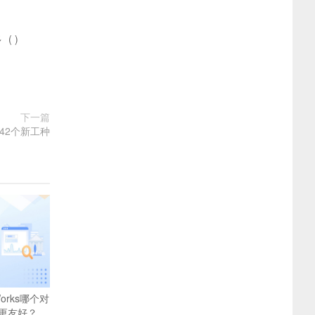
多
(
)
下一篇
42个新工种
Works哪个对
更友好？