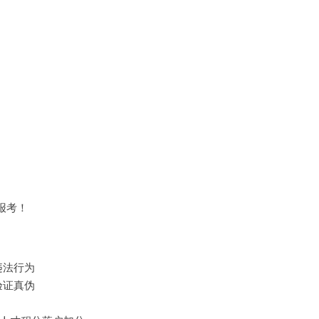
报考！
违法行为
验证真伪