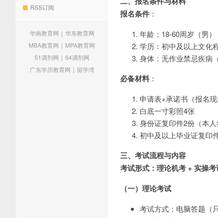
二、报名条件与材料
RSS订阅
报名条件
：
华南教育网
|
华东教育网
年龄：18-60周岁（男）
MBA教育网
|
MPA教育网
学历：初中及以上文化
51调剂网
|
64调剂网
身体：无作业禁忌疾病
广东学历教育网
|
留学湾
必备材料
：
申请表+承诺书（报名现
白底一寸彩照4张
身份证复印件2份（本人
初中及以上毕业证复印
三、考试流程与内容
考试形式：理论机考 + 实操考
（一）理论考试
考试方式：电脑答题（