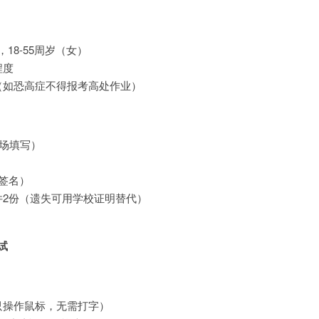
，18-55周岁（女）
程度
（如恐高症不得报考高处作业）
场填写）
签名）
件2份（遗失可用学校证明替代）
试
只操作鼠标，无需打字）