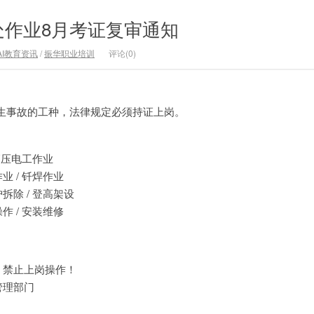
处作业8月考证复审通知
AI教育资讯
/
振华职业培训
评论(0)
生事故的工种，法律规定必须持证上岗。
高压电工作业
 / 钎焊作业
除 / 登高架设
 / 安装维修
，禁止上岗操作！
管理部门