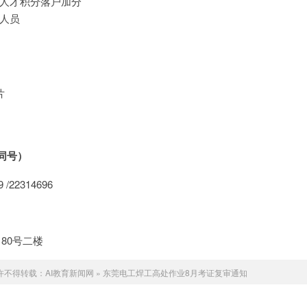
人才积分落户加分
人员
片
同号）
/22314696
80号二楼
许不得转载：
AI教育新闻网
»
东莞电工焊工高处作业8月考证复审通知