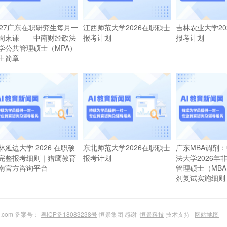
027广东在职研究生每月一
江西师范大学2026在职硕士
吉林农业大学20
周末课——中南财经政法
报考计划
报考计划
学公共管理硕士（MPA）
生简章
林延边大学 2026 在职硕
东北师范大学2026在职硕士
广东MBA调剂
完整报考细则｜猎鹰教育
报考计划
法大学2026年
南官方咨询平台
管理硕士（MB
剂复试实施细则
du.com 备案号：
粤ICP备18083238号
恒景集团 感谢
恒景科技
技术支持
网站地图