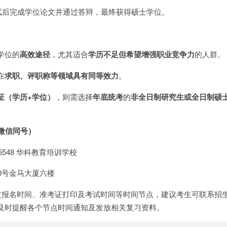
试后完成学位论文并通过答辩，最终获得硕士学位。
学位的
高效途径
，尤其适合
学历不足但希望增强职业竞争力
的人群。
在
求职、评职称等领域具有同等效力
。
证（学历+学位）
，则需选择
年底统考
的
非全日制研究生或全日制硕
微信同号）
8545548 华科教育培训学校
0号金马大厦六楼
过报名时间、准考证打印及考试时间等时间节点，建议考生可联系招生
及时提醒各个节点时间通知及发放相关复习资料。