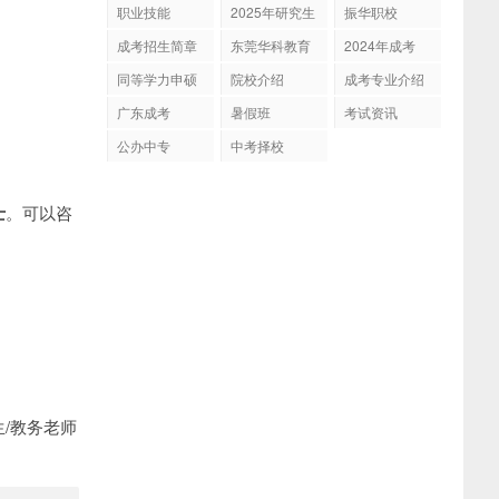
育
职业技能
2025年研究生
振华职校
招生
成考招生简章
东莞华科教育
2024年成考
同等学力申硕
院校介绍
成考专业介绍
广东成考
暑假班
考试资讯
公办中专
中考择校
士
。可以咨
/教务老师