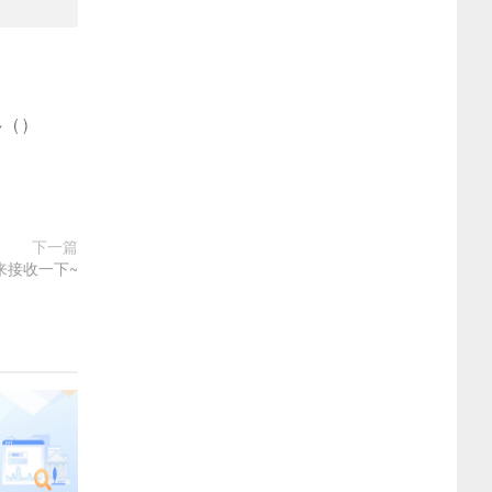
多
(
)
下一篇
来接收一下~