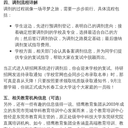
四、调剂流程详解
调剂的过程就像一场寻梦之旅，需要一步步前行。具体流程包
括：
学生这边，先进行预调剂登记，表明自己的调剂意向；接
着确定想要调剂到的学校及专业，选择最适合自己的方
向；然后签订调剂协议，为调剂之路奠定基础；最后缴纳
调剂复试指导费用。
学校方面，相关部门会认真备案调剂信息，并为同学们提
供专业的复试指导，帮助大家在复试中脱颖而出。
当正式进入研招网系统进行调剂后，你会迎来学校的复试。待研
招网发送待录取通知（学校官网也会同步公布录取名单）时，那
可真是喜从天降！只要按照要求领取纸质版录取通知书，9月注
册学籍，你就正式成为长春工业大学这个大家庭的一员啦！
五、相关教育机构信息（可选）​
另外，还有一些有趣的信息值得一说。猎鹰教育集团从2003年成
立的东莞市莞城华科教育培训中心发展而来，这个教育培训中心
曾经是东莞市教育局主管的，原正处级华中科技大学东莞研究院
直属培训机构。如今，猎鹰教育集团业务涵盖高端教育培训、教