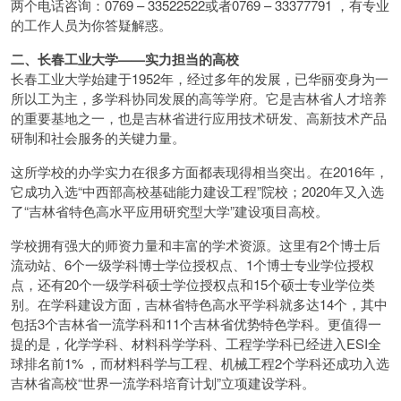
两个电话咨询：0769 – 33522522或者0769 – 33377791 ，有专业
的工作人员为你答疑解惑。
二、长春工业大学——实力担当的高校
长春工业大学始建于1952年，经过多年的发展，已华丽变身为一
所以工为主，多学科协同发展的高等学府。它是吉林省人才培养
的重要基地之一，也是吉林省进行应用技术研发、高新技术产品
研制和社会服务的关键力量。
这所学校的办学实力在很多方面都表现得相当突出。在2016年，
它成功入选“中西部高校基础能力建设工程”院校；2020年又入选
了“吉林省特色高水平应用研究型大学”建设项目高校。
学校拥有强大的师资力量和丰富的学术资源。这里有2个博士后
流动站、6个一级学科博士学位授权点、1个博士专业学位授权
点，还有20个一级学科硕士学位授权点和15个硕士专业学位类
别。在学科建设方面，吉林省特色高水平学科就多达14个，其中
包括3个吉林省一流学科和11个吉林省优势特色学科。更值得一
提的是，化学学科、材料科学学科、工程学学科已经进入ESI全
球排名前1% ，而材料科学与工程、机械工程2个学科还成功入选
吉林省高校“世界一流学科培育计划”立项建设学科。