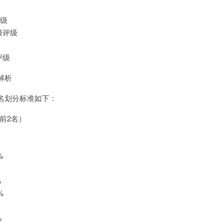
评级
级评级
评级
解析
名划分标准如下：
前2名）
%
%
%
%