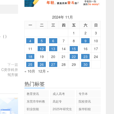
2024年 11月
一
二
三
四
五
六
日
1
2
3
多
(
)
4
5
6
7
8
9
10
11
12
13
14
15
16
17
18
19
20
21
22
23
24
25
26
27
28
29
30
下一篇
、C类学科并
« 10月
12月 »
驾齐驱
热门标签
教育资讯
成人高考
专升本
东莞市华科教
高起专
院校资讯
育
职业技能
2025年研究生
振华职校
招生