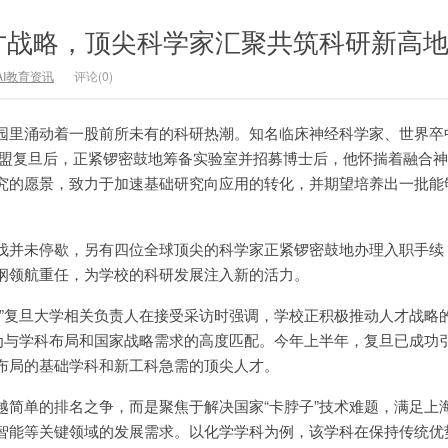
才战略，顶尖科学家汇聚共筑科研新高
AI教育资讯
评论(0)
园里涌动着一股前所未有的科研热潮。知名临床神经科学家、世界卒
加盟复旦后，正紧锣密鼓地筹备实验室并招募博士后，他怀揣着融合
究的愿景，致力于加速基础研究向应用的转化，并期望培养出一批能
伐并未停歇，另有四位全球顶尖的科学家正紧锣密鼓地办理入职手续
纲领航重任，为学校的科研发展注入新的活力。
。”复旦大学相关负责人在接受采访时强调，学校正积极推动人才战略
为与学科布局和国家战略需求的高度匹配。今年上半年，复旦已成功引
布局的基础学科和新工科急需的顶尖人才。
越简单的排名之争，而是聚焦于解决国家“卡脖子”技术难题，满足上
智能等关键领域的发展需求。以化学学科为例，该学科在保持传统优