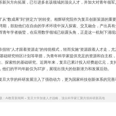
等新兴方向拓展，已引进多名该领域的顶尖人才，并加大对青年领军
从“数成果”到“拼定力”的转变。相辉研究院作为复旦创新策源的重
年聘期，鼓励他们在自由的学术环境中深入探索、交叉融合，产出具有
相辉青年学者杨莹，在应用数学领域已崭露头角，正是这一机制下涌现
步扭转“人才跟着资源走”的传统模式，转而实施“资源跟着人才走，尤
过基础研究特区计划等举措，为青年科学家提供充足的资源和自主权
性、探索性的基础研究。近两年来，复旦已累计投入经费超亿元，支持
，他们的平均年龄仅为37岁，展现出强大的创新潜力和发展后劲。
复旦大学的科研发展注入了强劲动力，更为国家科技创新体系的完善
载：
AI教育新闻网
»
复旦大学加速人才战略，顶尖科学家汇聚共筑科研新高地