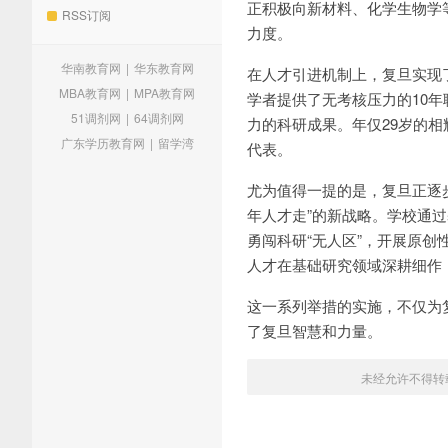
正积极向新材料、化学生物学
RSS订阅
力度。
华南教育网
|
华东教育网
在人才引进机制上，复旦实现了
MBA教育网
|
MPA教育网
学者提供了无考核压力的10
51调剂网
|
64调剂网
力的科研成果。年仅29岁的
广东学历教育网
|
留学湾
代表。
尤为值得一提的是，复旦正逐
年人才走”的新战略。学校通
勇闯科研“无人区”，开展原创
人才在基础研究领域深耕细作
这一系列举措的实施，不仅为
了复旦智慧和力量。
未经允许不得转