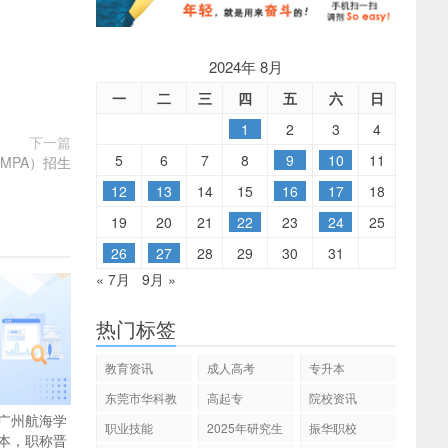
2024年 8月
一
二
三
四
五
六
日
1
2
3
4
下一篇
5
6
7
8
9
10
11
MPA）招生
12
13
14
15
16
17
18
19
20
21
22
23
24
25
26
27
28
29
30
31
« 7月
9月 »
热门标签
教育资讯
成人高考
专升本
东莞市华科教
高起专
院校资讯
育
广州航海学
职业技能
2025年研究生
振华职校
本，职称晋
招生