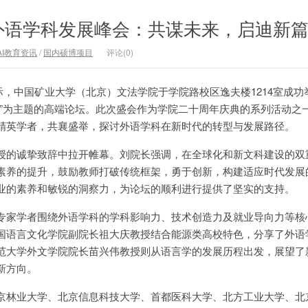
外语学科发展峰会：共谋未来，启迪新
AI教育资讯
/
国内硕博项目
评论(0)
然之际，中国矿业大学（北京）文法学院于学院路校区逸夫楼1214室成
展”为主题的高端论坛。此次盛会作为学院二十周年庆典的系列活动之
精英学者，共襄盛举，探讨外语学科在新时代的转型与发展路径。
授的诚挚致辞中拉开帷幕。刘院长强调，在全球化和新文科建设的双
素养的提升，鼓励教师打破传统框架，勇于创新，构建适应时代发展
业的素养和敏锐的洞察力，为论坛的顺利进行提供了坚实的支持。
专家学者围绕外语学科的学科影响力、技术创造力及就业导向力等核
国语言文化学院副院长祖大庆教授结合能源类高校特色，分享了外语
范大学外文学院院长苗兴伟教授则从语言学的发展历程出发，展望了
新方向。
京林业大学、北京信息科技大学、首都医科大学、北方工业大学、北