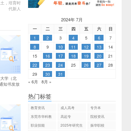
沃土，培育时
代新人
2024年 7月
一
二
三
四
五
六
日
1
2
3
4
5
6
7
8
9
10
11
12
13
14
15
16
17
18
19
20
21
22
23
24
25
26
27
28
29
30
31
业大学（北
« 6月
8月 »
通知书发放
热门标签
教育资讯
成人高考
专升本
东莞市华科教
高起专
院校资讯
育
职业技能
2025年研究生
振华职校
招生