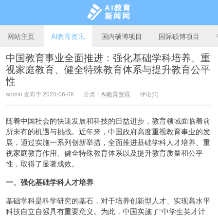
网站主页
AI教育资讯
国内硕博项目
国际硕博项目
中国教育事业全面推进：强化基础学科培养、重
视家庭教育、健全特殊教育体系与提升教育公平
AI教育新闻网
性
admin 发布于 2024-06-06
分类：
AI教育资讯
评论(0)
随着中国社会的快速发展和科技的日益进步，教育领域面临着前
所未有的机遇与挑战。近年来，中国政府高度重视教育事业的发
展，通过实施一系列创新举措，全面推进基础学科人才培养、重
视家庭教育作用、健全特殊教育体系以及提升教育质量和公平
性，取得了显著成效。
一、强化基础学科人才培养
基础学科是科学研究的基石，对于培养创新型人才、实现高水平
科技自立自强具有重要意义。为此，中国实施了“中学生英才计