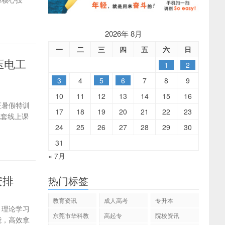
2026年 8月
一
二
三
四
五
六
日
压电工
1
2
3
4
5
6
7
8
9
10
11
12
13
14
15
16
证暑假特训
17
18
19
20
21
22
23
配套线上课
24
25
26
27
28
29
30
31
« 7月
安排
热门标签
教育资讯
成人高考
专升本
，理论学习
东莞市华科教
高起专
院校资讯
能，高效拿