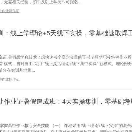
，无需相关经验，初中及以上学历即可报名...
种作业操作证
训：线上学理论+5天线下实操，零基础速取焊
拿证 暑假想学真技术？想快速考个高含金量的证书？振华职校特种作业焊
新模式，省时自由 采用 “线上灵活理论+线下集中实操” 新模式。理论部
分在实训基地集...
种作业操作证
处作业证暑假速成班：4天实操集训，零基础考
掌握高空作业核心安全技能 （一） 课程采用“线上理论+线下实操”的混
下集中4天高强度实操训练，直击高处作业证考核要点，帮助学员快速掌