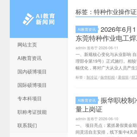
标签：特种作业操作证
2026年
AI教育资讯
东莞特种作业电工焊
网站主页
AI教育新闻网
admin 发布于 2026-06-11
一、新规核心变化与从业影响 自
AI教育资讯
理部令第19号）正式施行。相较
幅优化，将对广大从业人员产生深
国内硕博项目
标签：
制冷证
/
振华职校
/
暑假班
/
焊
国际硕博项目
专本科项目
​振华职校
AI教育资讯
量上岗证
职称考证技能
admin 发布于 2026-06-10
联系我们
一、 项目亮点：紧抓暑假黄金期
间灵活自主安排，线下集中4天