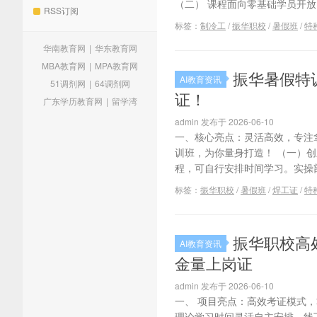
（二） 课程面向零基础学员开放
RSS订阅
标签：
制冷工
/
振华职校
/
暑假班
/
特
华南教育网
|
华东教育网
MBA教育网
|
MPA教育网
振华暑假特
AI教育资讯
51调剂网
|
64调剂网
证！
广东学历教育网
|
留学湾
admin 发布于 2026-06-10
一、核心亮点：灵活高效，专注
训班，为你量身打造！ （一）创
程，可自行安排时间学习。实操部
标签：
振华职校
/
暑假班
/
焊工证
/
特
振华职校高
AI教育资讯
金量上岗证
admin 发布于 2026-06-10
一、 项目亮点：高效考证模式，
理论学习时间灵活自主安排，线