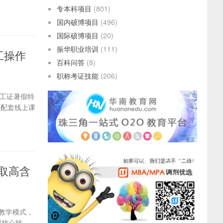
专本科项目
(801)
国内硕博项目
(496)
国际硕博项目
(20)
振华职业培训
(111)
工操作
百科问答
(8)
职称考证技能
(206)
工证暑假特
分配套线上课
取高含
合教学模式，
握核心技