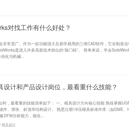
works对找工作有什么好处？
业道路会非常宽广。作为一款功能强大且易学易用的三维CAD软件，它在制造
dWorks是进入许多高薪技术岗位的“敲门砖”。 简单来说，学会SolidWor
动化与机械...
具设计和产品设计岗位，最看重什么技能？
时，最看重的技能清单如下： 一、模具设计方向核心技能 熟练掌握UGNX 
、镶件、滑块、斜顶等结构设计。 熟悉注塑/冲压模具标准件库（如DME、H
DFM分析能力，能在...
/
模具设计