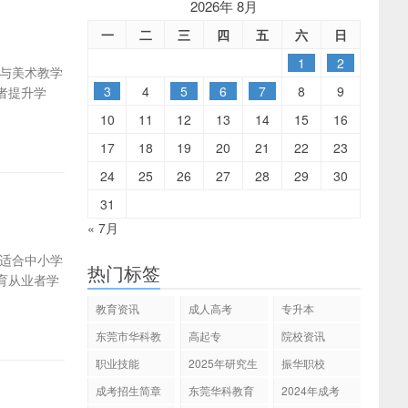
2026年 8月
一
二
三
四
五
六
日
1
2
与美术教学
3
4
5
6
7
8
9
者提升学
10
11
12
13
14
15
16
17
18
19
20
21
22
23
24
25
26
27
28
29
30
31
« 7月
适合中小学
热门标签
育从业者学
教育资讯
成人高考
专升本
东莞市华科教
高起专
院校资讯
育
职业技能
2025年研究生
振华职校
招生
成考招生简章
东莞华科教育
2024年成考