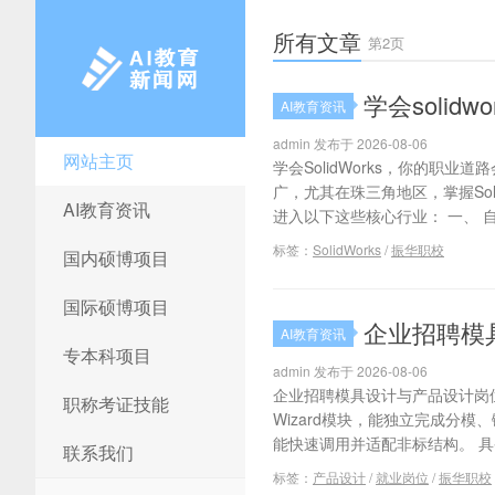
所有文章
第2页
学会solid
AI教育资讯
admin 发布于 2026-08-06
AI教育新闻
网站主页
学会SolidWorks，你的职
广，尤其在珠三角地区，掌握Soli
AI教育资讯
进入以下这些核心行业： 一、 自
标签：
SolidWorks
/
振华职校
国内硕博项目
国际硕博项目
企业招聘模
AI教育资讯
专本科项目
admin 发布于 2026-08-06
企业招聘模具设计与产品设计岗位
职称考证技能
Wizard模块，能独立完成分模
能快速调用并适配非标结构。 具备
联系我们
标签：
产品设计
/
就业岗位
/
振华职校