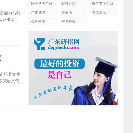
同等学力申硕
院校介绍
成考专业介绍
广东成考
暑假班
考试资讯
言能力与教
贸从业者、
公办中专
中考择校
南
点培养文字
东莞语文代