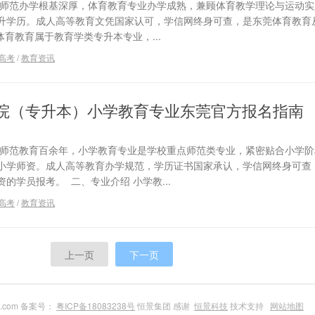
年师范办学根基深厚，体育教育专业办学成熟，兼顾体育教学理论与运动实
升学历。成人高等教育文凭国家认可，学信网终身可查，是东莞体育教育
体育教育属于教育学类专升本专业，...
高考
/
教育资讯
院（专升本）小学教育专业东莞官方报名指南
耕师范教育百余年，小学教育专业是学校重点师范类专业，紧密贴合小学阶
小学师资。成人高等教育办学规范，学历证书国家承认，学信网终身可查
的学员报考。 二、专业介绍 小学教...
高考
/
教育资讯
上一页
下一页
du.com 备案号：
粤ICP备18083238号
恒景集团 感谢
恒景科技
技术支持
网站地图