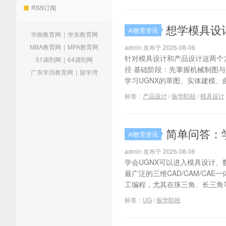
网
RSS订阅
想学模具设
AI教育资讯
华南教育网
|
华东教育网
MBA教育网
|
MPA教育网
admin 发布于 2026-08-06
针对模具设计和产品设计这两个
51调剂网
|
64调剂网
径 基础阶段：先掌握机械制图
广东学历教育网
|
留学湾
学习UGNX的草图、实体建模、
标签：
产品设计
/
振华职校
/
模具设计
简单问答：
AI教育资讯
admin 发布于 2026-08-06
学会UGNX可以进入模具设计
最广泛的三维CAD/CAM/CA
工编程，尤其在珠三角、长三角等
标签：
UG
/
振华职校