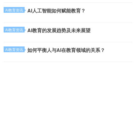
AI人工智能如何赋能教育？
AI教育资讯
AI教育的发展趋势及未来展望
AI教育资讯
如何平衡人与AI在教育领域的关系？
AI教育资讯