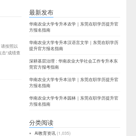
最新发布
华南农业大学专升本农学｜东莞在职学历提升官
方报名指南
华南农业大学专升本汉语言文学｜东莞在职学历
，请按照以
提升官方报名指南
 点击“成绩查
深耕基层治理 : 华南农业大学社会工作专升本东
莞官方报考指南
华南农业大学专升本法学｜东莞在职学历提升官
方报名指南
华南农业大学专升本园林｜东莞在职学历提升官
方报名指南
分类阅读
AI教育资讯
(1,035)