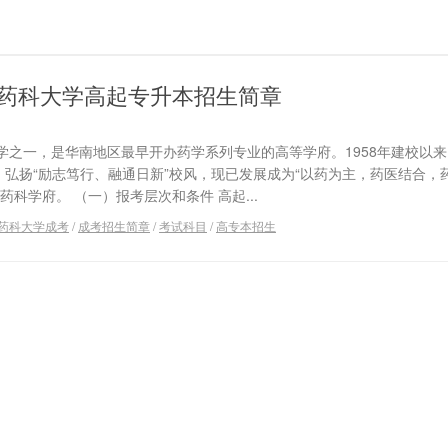
广东药科大学高起专升本招生简章
学之一，是华南地区最早开办药学系列专业的高等学府。1958年建校以
，弘扬“励志笃行、融通日新”校风，现已发展成为“以药为主，药医结合，
科学府。 （一）报考层次和条件 高起...
药科大学成考
/
成考招生简章
/
考试科目
/
高专本招生