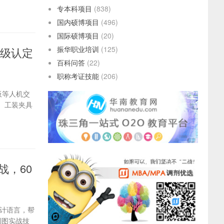
专本科项目
(838)
国内硕博项目
(496)
国际硕博项目
(20)
振华职业培训
(125)
等级认定
百科问答
(22)
职称考证技能
(206)
板等人机交
、工装夹具
战，60
设计语言，帮
制图实战技