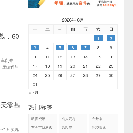
2026年 8月
一
二
三
四
五
六
日
战，60
1
2
3
4
5
6
7
8
9
10
11
12
13
14
15
16
：车削专
17
18
19
20
21
22
23
车床编程与
24
25
26
27
28
29
30
31
« 7月
0天零基
热门标签
教育资讯
成人高考
专升本
东莞市华科教
高起专
院校资讯
一个月实现