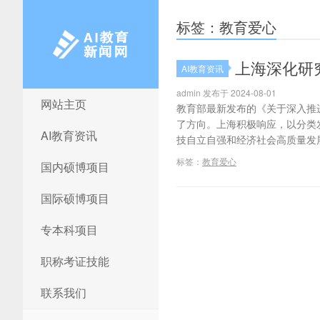
标签：教育爱心
上海深化研
AI教育资讯
admin 发布于 2024-08-01
网站主页
AI教育新闻网
教育部最新发布的《关于深入推
了方向。上海积极响应，以分类
AI教育资讯
技自立自强和经济社会高质量发展
标签：
教育爱心
国内硕博项目
国际硕博项目
专本科项目
职称考证技能
联系我们