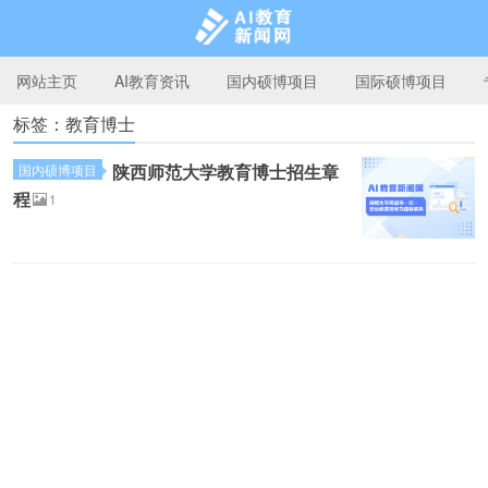
网站主页
AI教育资讯
国内硕博项目
国际硕博项目
标签：教育博士
AI教育新闻网
陕西师范大学教育博士招生章
国内硕博项目
程
1