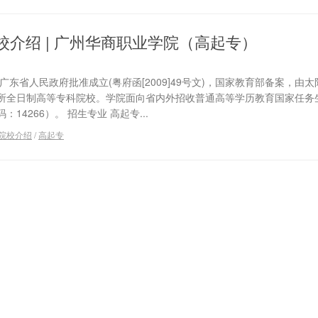
校介绍 | 广州华商职业学院（高起专）
东省人民政府批准成立(粤府函[2009]49号文)，国家教育部备案，由
所全日制高等专科院校。学院面向省内外招收普通高等学历教育国家任务
4266）。 招生专业 高起专...
院校介绍
/
高起专