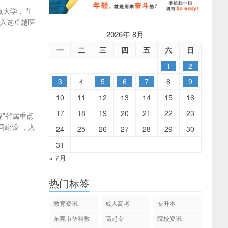
属重点大学，直
入选卓越医
2026年 8月
一
二
三
四
五
六
日
1
2
3
4
5
6
7
8
9
10
11
12
13
14
15
16
17
18
19
20
21
22
23
工程”省属重点
建设 ，入
24
25
26
27
28
29
30
31
« 7月
热门标签
教育资讯
成人高考
专升本
东莞市华科教
高起专
院校资讯