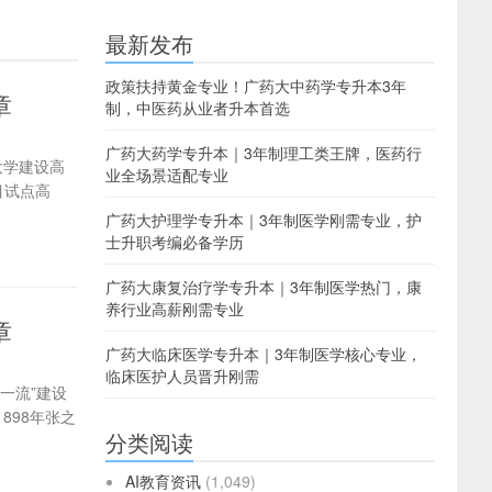
最新发布
政策扶持黄金专业！广药大中药学专升本3年
章
制，中医药从业者升本首选
广药大药学专升本｜3年制理工类王牌，医药行
大学建设高
业全场景适配专业
目试点高
广药大护理学专升本｜3年制医学刚需专业，护
士升职考编必备学历
广药大康复治疗学专升本｜3年制医学热门，康
养行业高薪刚需专业
章
广药大临床医学专升本｜3年制医学核心专业，
临床医护人员晋升刚需
一流”建设
898年张之
分类阅读
AI教育资讯
(1,049)