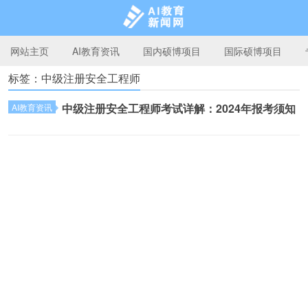
网站主页
AI教育资讯
国内硕博项目
国际硕博项目
标签：中级注册安全工程师
AI教育新闻网
中级注册安全工程师考试详解：2024年报考须知
AI教育资讯