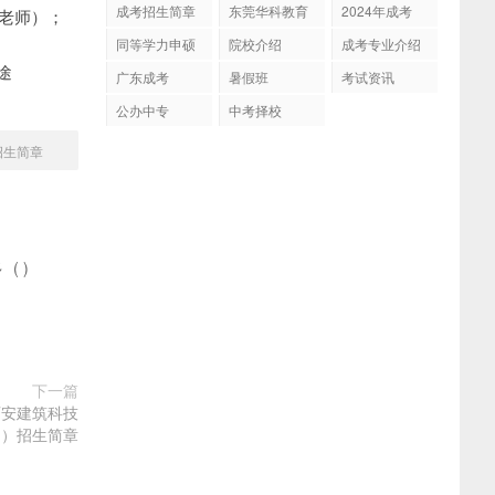
成考招生简章
东莞华科教育
2024年成考
（袁老师）；
同等学力申硕
院校介绍
成考专业介绍
途
广东成考
暑假班
考试资讯
公办中专
中考择校
招生简章
多
(
)
下一篇
西安建筑科技
M）招生简章