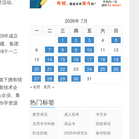
讨活动。
2026年 7月
一
二
三
四
五
六
日
03年成立
1
2
3
4
5
组建。集团
6
7
8
9
10
11
12
8个一二
13
14
15
16
17
18
19
20
21
22
23
24
25
26
27
28
29
30
31
旗下拥有猎
« 6月
8月 »
新技术企
头企业。集
热门标签
办学资源
教育资讯
成人高考
专升本
东莞市华科教
高起专
院校资讯
育
职业技能
2025年研究生
振华职校
招生