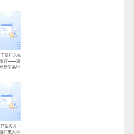
镇干部广东在
校推荐——避
考易学易毕
研究生每月一
西师范大学