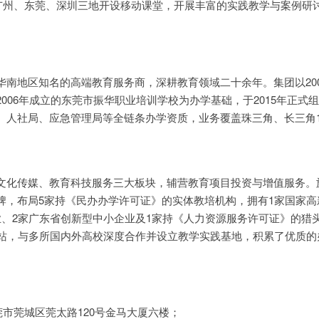
广州、东莞、深圳三地开设移动课堂，开展丰富的实践教学与案例研
华南地区知名的高端教育服务商，深耕教育领域二十余年。集团以20
006年成立的东莞市振华职业培训学校为办学基础，于2015年正式
、人社局、应急管理局等全链条办学资质，业务覆盖珠三角、长三角1
文化传媒、教育科技服务三大板块，辅营教育项目投资与增值服务。
牌，布局5家持《民办办学许可证》的实体教培机构，拥有1家国家高
业、2家广东省创新型中小企业及1家持《人力资源服务许可证》的猎
网站，与多所国内外高校深度合作并设立教学实践基地，积累了优质的
市莞城区莞太路120号金马大厦六楼；