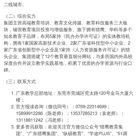
二线城市。
（二）综合实力
集团主营高端教育培训、教育文化传媒、教育科技服务三大板
块，辅营教育项目投资与增值服务。旗下拥有猎鹰、华科等多个
知名教育子品牌，布局5家持《民办办学许可证》的实体教培机
构，拥有1家国家高新技术企业、2家广东省科技型中小企业、2
家广东省创新型中小企业及1家持《人力资源服务许可证》的猎
头企业。集团搭建了12个教育垂直细分网站，与多所国内外高校
深度合作并设立教学实践基地，积累了优质的办学资源与行业口
碑。
（三）联系方式
广东教学总部地址：东莞市莞城区莞太路120号金马大厦六
楼；
官方报读咨询（微信同号）：0769-22314699；
15899912286（陈老师）；13537285213（袁老师）；
13118811242（冯老师）；
更多资讯获取：欢迎关注官方微信公众号“猎鹰教育集
团”、“广东猎鹰集团”、“纵硕教育”、“学途PLUS”、“51调