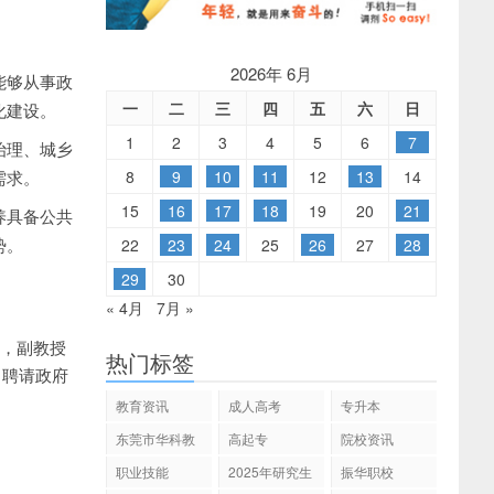
2026年 6月
能够从事政
一
二
三
四
五
六
日
化建设。
1
2
3
4
5
6
7
治理、城乡
8
9
10
11
12
13
14
需求。
15
16
17
18
19
20
21
养具备公共
势。
22
23
24
25
26
27
28
29
30
« 4月
7月 »
人，副教授
热门标签
，聘请政府
教育资讯
成人高考
专升本
东莞市华科教
高起专
院校资讯
育
职业技能
2025年研究生
振华职校
招生