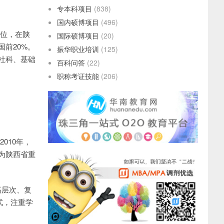
专本科项目
(838)
国内硕博项目
(496)
3位，在陕
国际硕博项目
(20)
国前20%。
振华职业培训
(125)
社科、基础
百科问答
(22)
职称考证技能
(206)
010年，
为陕西省重
高层次、复
式，注重学