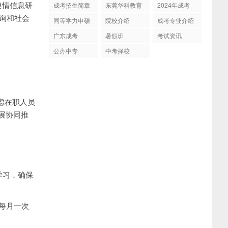
舆情信息研
成考招生简章
东莞华科教育
2024年成考
询和社会
同等学力申硕
院校介绍
成考专业介绍
广东成考
暑假班
考试资讯
公办中专
中考择校
虑在职人员
展协同推
学习，确保
每月一次