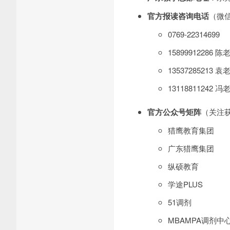
官方报读咨询电话
（微
0769-22314699
15899912286 陈
13537285213 袁
13118811242 冯
官方公众号矩阵
（关注
猎鹰教育集团
广东猎鹰集团
纵硕教育
学途PLUS
51调剂
MBAMPA调剂中