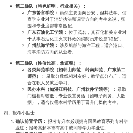
第二梯队（特色鲜明，行业相关）：
广东警官学院：
虽然主要面向公安，但其法学、侦
查学专业对于消防执法和调查方向的考生来说，氛
围和专业度都非常匹配。
广东石油化工学院：
位于茂名，其石化相关专业对
于从事石油化工火灾扑救的消防员来说是“绝配”。
广州航海学院：
涉及船舶与海洋工程，适合港口、
海事消防方向的从业者。
第三梯队（性价比高，拿证稳）：
各类师范学院（如韩山师范、岭南师范、广东第二
师范）：
录取分数线相对友好，教学点分布广，适
合在职人员就近学习。
民办本科（如湛江科技、广州软件学院等）：
录取
门槛相对较低，专业设置灵活（如电子商务、大数
据），适合仅需本科学历用于晋升门槛的考生。
四、报考小贴士
确认前置学历：
报考专升本必须拥有国民教育系列专科毕
业证；报考高起本需有高中或同等学力毕业证。