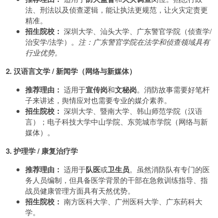
法、刑法以及侦查逻辑，能让执法更规范，让火灾定责更
精准。
招生院校：
深圳大学、汕头大学、广东警官学院（侦查学/
治安学/法学）。
注：广东警官学院在法学和侦查领域具有
行业优势。
2. 汉语言文学 / 新闻学（网络与新媒体）
推荐理由：
适用于
宣传岗
和
文秘岗
。消防故事需要好笔杆
子来讲述，舆情应对也需要专业的媒介素养。
招生院校：
深圳大学、暨南大学、韩山师范学院（汉语
言）；电子科技大学中山学院、东莞城市学院（网络与新
媒体）。
3. 护理学 / 康复治疗学
推荐理由：
适用于
队医
或
卫生员
。虽然消防队有专门的医
务人员编制，但具备医学背景的干部在急救训练指导、指
战员健康管理方面具有天然优势。
招生院校：
南方医科大学、广州医科大学、广东药科大
学。