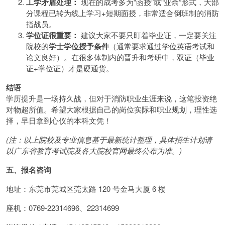
工学矛盾处理：
现在的成考多为“函授”或“业余”形式，大部
分课程已转为线上学习+短期面授，非常适合倒班制的消防
指战员。
学位证很重要：
建议大家不要只盯着毕业证，一定要关注
院校的
学士学位授予条件
（通常要求通过学位英语考试和
论文良好）。在很多体制内的晋升和考研中，双证（毕业
证+学位证）才是硬通货。
结语
学历提升是一场持久战，但对于消防职业生涯来说，这笔投资绝
对物超所值。希望大家根据自己的岗位实际和职业规划，理性选
择，早日拿到心仪的本科文凭！
(注：以上院校及专业信息基于最新统计整理，具体招生计划请
以广东省教育考试院及各大院校官网最终公布为准。)
五、报名咨询
地址：东莞市莞城区莞太路 120 号金马大厦 6 楼
座机：0769-22314696、22314699