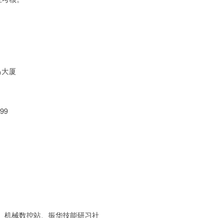
马大厦
99
、机械数控站、振华技能研习社