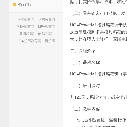
贴，切实降低学习成本，鼓励
RSS订阅
（三）零基础入行门槛低，就
华南教育网
|
华东教育网
UG+PowerMill模具编
MBA教育网
|
MPA教育网
从造型建模到多类模具编程的
51调剂网
|
64调剂网
大，是在职人士转行、应届生
广东学历教育网
|
留学湾
二、课程介绍
（一）课程名称
UG+PowerMill模具编程班
（二）培训课时
共120天，系统学习，循序渐
（三）教学内容
UG造型建模：掌握拉