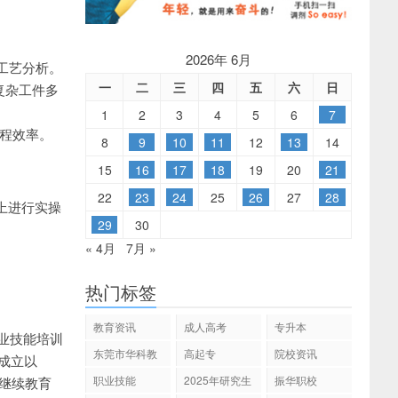
2026年 6月
工工艺分析。
一
二
三
四
五
六
日
复杂工件多
1
2
3
4
5
6
7
程效率。
8
9
10
11
12
13
14
15
16
17
18
19
20
21
22
23
24
25
26
27
28
上进行实操
29
30
« 4月
7月 »
热门标签
教育资讯
成人高考
专升本
业技能培训
东莞市华科教
高起专
院校资讯
年成立以
育
职业技能
2025年研究生
振华职校
历继续教育
招生