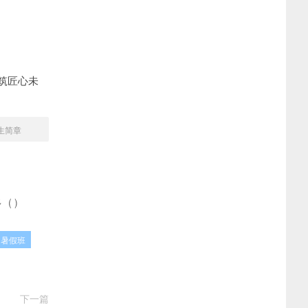
筑匠心未
招生简章
多
(
)
暑假班
下一篇