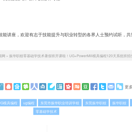
技能讲座，欢迎有志于技能提升与职业转型的各界人士预约试听，共
闻网
»
振华职校零基础学技术暑假班开课啦！UG+PowerMill模具编程120天系统班
更
UG模具编程
ug编程
东莞市振华职业培训学校
东莞振华职校
振华职校
零基础学技术