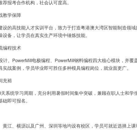
推荐报考合作机构，社会认可度高。
战教学保障
建设的高技能人才实训平台，致力于打造粤港澳大湾区智能制造领域
操设备，让学员在真实生产环境中锤炼技能。
流编程技术
、PowerMill电极编程、PowerMill钢料编程四大核心模块，并
具实战案例，学员毕业即可胜任多种模具编程岗位，就业面更广。
间充裕
20天系统学习周期，充分利用暑假时间集中突破，兼顾在职人士和学
基础即可报名。
、黄江、横沥以及广州、深圳等地均设有校区，学员可就近选择上课