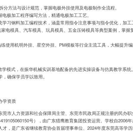
极拆分方法与设计规范，掌握电极外挂使用及电极制作全流程。
程：掌握电极加工程序编写方法，精通电极加工工艺。
编程：系统学习钢料加工编程技术，涵盖常用指令注意事项与指令优化，加
盖家电模具、汽车模具、玩具模具、五金压铸模具等典型案例，掌握
熟练使用机明外挂、星空外挂、PM模板等行业主流工具，大幅提升编
体化教学模式，在振华机械实训基地配备的先进实操设备与仿真教学系统
学，确保学员学以致用。
办学资质
东莞市人力资源和社会保障局主管、东莞市民政局正规注册的民办职
19105060150号），由广东猎鹰教育集团投资运营。学校自2006
人才，是广东省继续教育协会首届理事单位、2024年度东莞高等学