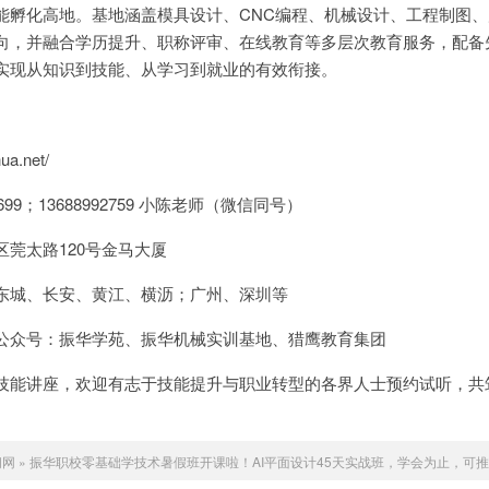
能孵化高地。基地涵盖模具设计、CNC编程、机械设计、工程制图、
向，并融合学历提升、职称评审、在线教育等多层次教育服务，配备
实现从知识到技能、从学习到就业的有效衔接。
a.net/
699；13688992759 小陈老师（微信同号）
莞太路120号金马大厦
东城、长安、黄江、横沥；广州、深圳等
公众号：振华学苑、振华机械实训基地、猎鹰教育集团
技能讲座，欢迎有志于技能提升与职业转型的各界人士预约试听，共
闻网
»
振华职校零基础学技术暑假班开课啦！AI平面设计45天实战班，学会为止，可