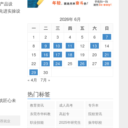
产品设
先进实操设
2026年 6月
一
二
三
四
五
六
日
1
2
3
4
5
6
7
8
9
10
11
12
13
14
15
16
17
18
19
20
21
22
23
24
25
26
27
28
29
30
« 4月
7月 »
热门标签
筑匠心未
教育资讯
成人高考
专升本
东莞市华科教
高起专
院校资讯
育
推荐就业
职业技能
2025年研究生
振华职校
招生