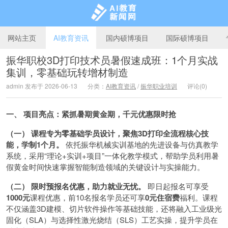
网站主页
AI教育资讯
国内硕博项目
国际硕博项目
振华职校3D打印技术员暑假速成班：1个月实战
集训，零基础玩转增材制造
AI教育新闻网
admin 发布于 2026-06-13
分类：
AI教育资讯
/
振华职业培训
评论(0)
一、 项目亮点：紧抓暑期黄金期，千元优惠限时抢
（一） 课程专为零基础学员设计，聚焦3D打印全流程核心技
能，学制1个月。
依托振华机械实训基地的先进设备与仿真教学
系统，采用“理论+实训+项目”一体化教学模式，帮助学员利用暑
假黄金时间快速掌握智能制造领域的关键设计与实操能力。
（二） 限时预报名优惠，助力就业无忧。
即日起报名可享受
1000元
课程优惠，前10名报名学员还可享
0元住宿费
福利。课程
不仅涵盖3D建模、切片软件操作等基础技能，还将融入工业级光
固化（SLA）与选择性激光烧结（SLS）工艺实操，提升学员在