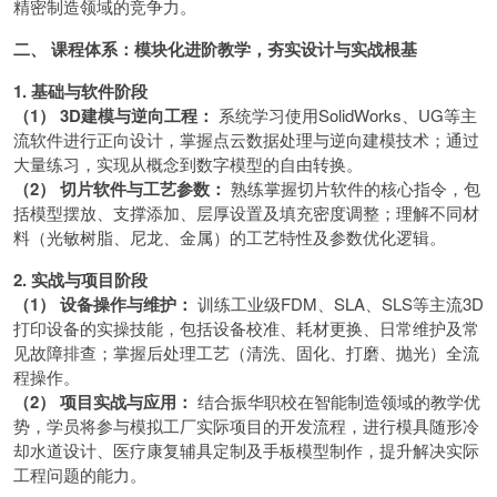
精密制造领域的竞争力。
二、 课程体系：模块化进阶教学，夯实设计与实战根基
1. 基础与软件阶段
（1） 3D建模与逆向工程：
系统学习使用SolidWorks、UG等主
流软件进行正向设计，掌握点云数据处理与逆向建模技术；通过
大量练习，实现从概念到数字模型的自由转换。
（2） 切片软件与工艺参数：
熟练掌握切片软件的核心指令，包
括模型摆放、支撑添加、层厚设置及填充密度调整；理解不同材
料（光敏树脂、尼龙、金属）的工艺特性及参数优化逻辑。
2. 实战与项目阶段
（1） 设备操作与维护：
训练工业级FDM、SLA、SLS等主流3D
打印设备的实操技能，包括设备校准、耗材更换、日常维护及常
见故障排查；掌握后处理工艺（清洗、固化、打磨、抛光）全流
程操作。
（2） 项目实战与应用：
结合振华职校在智能制造领域的教学优
势，学员将参与模拟工厂实际项目的开发流程，进行模具随形冷
却水道设计、医疗康复辅具定制及手板模型制作，提升解决实际
工程问题的能力。