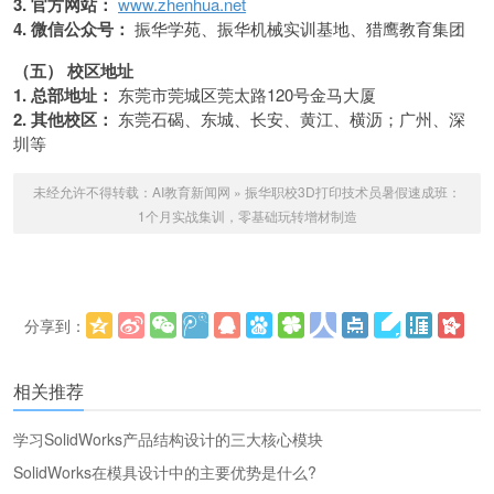
3. 官方网站：
www.zhenhua.net
4. 微信公众号：
振华学苑、振华机械实训基地、猎鹰教育集团
（五） 校区地址
1. 总部地址：
东莞市莞城区莞太路120号金马大厦
2. 其他校区：
东莞石碣、东城、长安、黄江、横沥；广州、深
圳等
未经允许不得转载：
AI教育新闻网
»
振华职校3D打印技术员暑假速成班：
1个月实战集训，零基础玩转增材制造
分享到：
更多
(
)
相关推荐
学习SolidWorks产品结构设计的三大核心模块
SolidWorks在模具设计中的主要优势是什么?