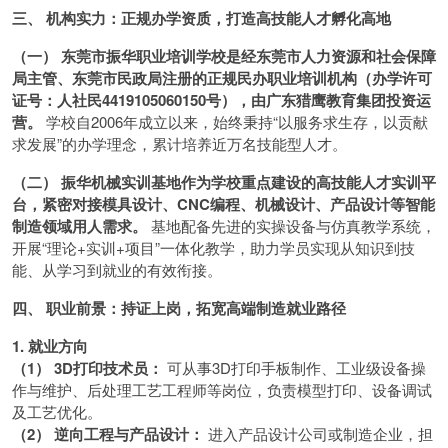
三、 机构实力：正规办学资质，打造高技能人才孵化高地
（一） 东莞市振华职业培训学校是经东莞市人力资源和社会保障
局主管、东莞市民政局注册的正规民办职业培训机构（办学许可
证号：人社民4419105060150号），由广东猎鹰教育集团投资运
营。
学校自2006年成立以来，始终秉持“以服务求生存，以贡献
求发展”的办学理念，累计培养近万名技能型人才。
（二） 振华机械实训基地作为学校重点建设的高技能人才实训平
台，紧密对接模具设计、CNC编程、机械设计、产品设计等智能
制造领域用人需求。
基地配备先进的实操设备与仿真教学系统，
开展“理论+实训+项目”一体化教学，助力学员实现从知识到技
能、从学习到就业的有效衔接。
四、 职业前景：持证上岗，拓宽高端制造就业路径
1. 就业方向
（1） 3D打印技术员：
可从事3D打印手板制作、工业级设备操
作与维护、后处理工艺工程师等岗位，负责模型打印、设备调试
及工艺优化。
（2） 逆向工程与产品设计：
进入产品设计公司或制造企业，担