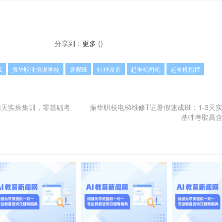
分享到：
更多
(
)
2
振华职业培训学校
暑假班
特种设备
起重机司机
起重机指挥
3天实操集训，零基础考
振华职校电梯维修T证暑假速成班：1-3天
基础考取高