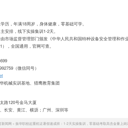
学历，年满18周岁，身体健康，零基础可学。
主安排，线下实操集训1-2天。
由市场监督管理部门颁发《中华人民共和国特种设备安全管理和作
Q1），全国通用，官网可查。
4699
8992759（微信同号）
et
华机械实训基地、猎鹰教育集团
太路120号金马大厦
、长安、黄江、横沥；广州、深圳等
教育新闻网
»
振华职校起重机证暑假速成班：1-2天实操集训，零基础考取高含金量上岗