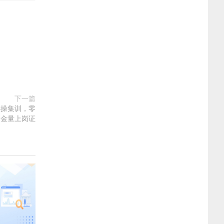
下一篇
实操集训，零
含金量上岗证