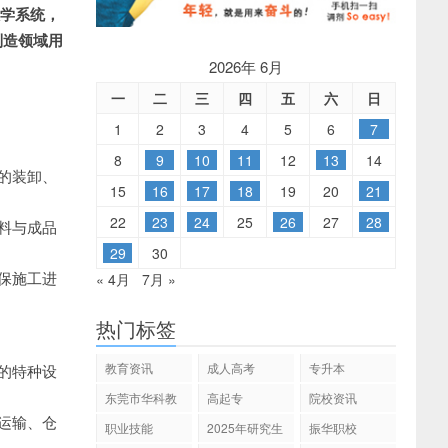
教学系统，
制造领域用
2026年 6月
一
二
三
四
五
六
日
1
2
3
4
5
6
7
8
9
10
11
12
13
14
的装卸、
15
16
17
18
19
20
21
22
23
24
25
26
27
28
料与成品
29
30
保施工进
« 4月
7月 »
热门标签
教育资讯
成人高考
专升本
的特种设
东莞市华科教
高起专
院校资讯
育
运输、仓
职业技能
2025年研究生
振华职校
招生