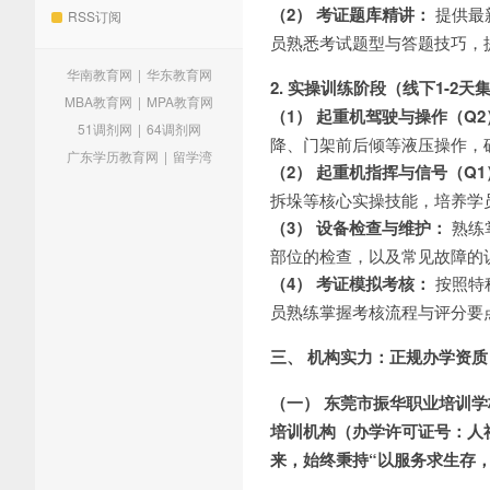
（2） 考证题库精讲：
提供最新
RSS订阅
员熟悉考试题型与答题技巧，
华南教育网
|
华东教育网
2. 实操训练阶段（线下1-2天
MBA教育网
|
MPA教育网
（1） 起重机驾驶与操作（Q2
51调剂网
|
64调剂网
降、门架前后倾等液压操作，
广东学历教育网
|
留学湾
（2） 起重机指挥与信号（Q1
拆垛等核心实操技能，培养学
（3） 设备检查与维护：
熟练
部位的检查，以及常见故障的
（4） 考证模拟考核：
按照特
员熟练掌握考核流程与评分要
三、 机构实力：正规办学资
（一） 东莞市振华职业培训
培训机构（办学许可证号：人社民
来，始终秉持“以服务求生存