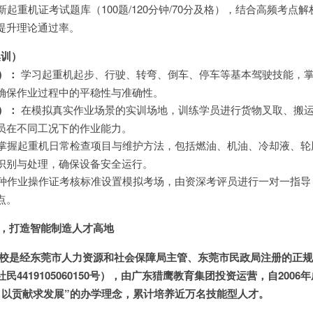
起重机证考试题库（100题/120分钟/70分及格），结合高频考点
提升理论通过率。
集训）
）：
学习起重机起步、行驶、转弯、倒车、停车等基本驾驶技能，
确保作业过程中的平稳性与准确性。
）：
在模拟真实作业场景的实训场地，训练学员进行货物叉取、搬
员在不同工况下的作业能力。
掌握起重机日常检查项目与维护方法，包括燃油、机油、冷却液、轮
识别与处理，确保设备安全运行。
种作业操作证考核标准设置模拟考场，由资深考评员进行一对一指导
点。
质，打造智能制造人才高地
学校是经东莞市人力资源和社会保障局主管、东莞市民政局注册的正
4419105060150号），由广东猎鹰教育集团投资运营，自2006
，以贡献求发展”的办学理念，累计培养近万名技能型人才。