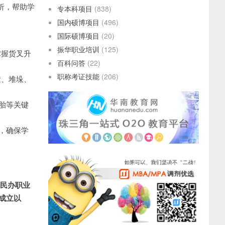
解析，帮助学
专本科项目
(838)
国内硕博项目
(496)
国际硕博项目
(20)
振华职业培训
(125)
掌握货叉升
百科问答
(22)
职称考证技能
(206)
运、堆垛、
胎等关键
，确保学
规民办职业
年成立以