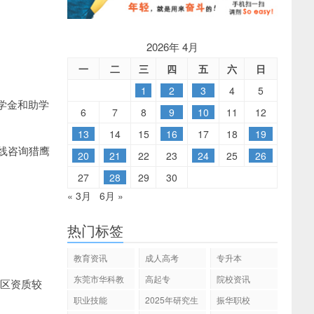
2026年 4月
一
二
三
四
五
六
日
1
2
3
4
5
学金和助学
6
7
8
9
10
11
12
13
14
15
16
17
18
19
线咨询猎鹰
20
21
22
23
24
25
26
27
28
29
30
« 3月
6月 »
热门标签
教育资讯
成人高考
专升本
东莞市华科教
高起专
院校资讯
地区资质较
育
职业技能
2025年研究生
振华职校
招生