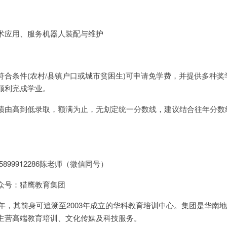
术应用、服务机器人装配与维护
符合条件(农村/县镇户口或城市贫困生)可申请免学费，并提供多种奖
顺利完成学业。
绩由高到低录取，额满为止，无划定统一分数线，建议结合往年分数
；15899912286陈老师（微信同号）
众号：猎鹰教育集团
5年，其前身可追溯至2003年成立的华科教育培训中心。集团是华南
主营高端教育培训、文化传媒及科技服务。