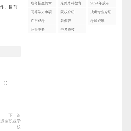
成考招生简章
东莞华科教育
2024年成考
合作。目前
同等学力申硕
院校介绍
成考专业介绍
广东成考
暑假班
考试资讯
公办中专
中考择校
多
(
)
下一篇
通运输职业学
校