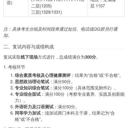
语)
二层(1205)
层 1107
三层(1329/1331)
注：具体考生分组及时间段将通过短信、电话或QQ群另行通
知。
二、复试内容与成绩构成
复试采取
线下现场
方式进行，总成绩满分为
300分
。
1. 考核环节
综合素质考核及心理健康测评
：结果为“合格”或“不合格”。
思想政治理论笔试
：满分50分。
专业知识综合笔试
：满分100分（具体范围见附件2）。
专业综合面试
：满分100分（考察专业素养、实践及创新能
力）。
外语听力及口语测试
：满分50分。
同等学力加试
：须加试两门本科主干课，结果记为“合
格”或“不合格”。