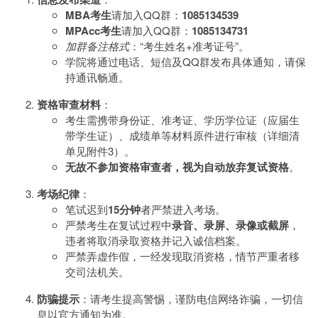
MBA考生
请加入QQ群：
1085134539
MPAcc考生
请加入QQ群：
1085134731
加群备注格式
：“考生姓名+准考证号”。
学院将通过电话、短信及QQ群发布具体通知，请保
持通讯畅通。
资格审查材料
：
考生需携带身份证、准考证、学历学位证（应届生
带学生证）、成绩单等材料原件进行审核（详细清
单见附件3）。
无故不参加资格审查者，视为自动放弃复试资格
。
考场纪律
：
笔试迟到
15分钟
者严禁进入考场。
严禁考生在复试过程中
录音、录屏、录像或截屏
，
违者将取消录取资格并记入诚信档案。
严禁弄虚作假，一经发现取消资格，情节严重者移
交司法机关。
防骗提示
：请考生提高警惕，谨防电信网络诈骗，一切信
息以官方通知为准。