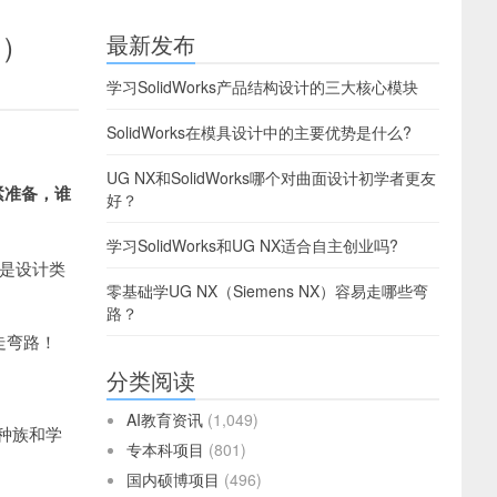
业）
最新发布
学习SolidWorks产品结构设计的三大核心模块
SolidWorks在模具设计中的主要优势是什么?
UG NX和SolidWorks哪个对曲面设计初学者更友
紧准备，谁
好？
学习SolidWorks和UG NX适合自主创业吗?
其是设计类
零基础学UG NX（Siemens NX）容易走哪些弯
路？
走弯路！
分类阅读
AI教育资讯
(1,049)
种族和学
专本科项目
(801)
国内硕博项目
(496)