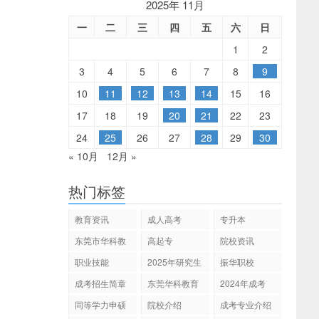
2025年 11月
一
二
三
四
五
六
日
1
2
3
4
5
6
7
8
9
10
11
12
13
14
15
16
17
18
19
20
21
22
23
24
25
26
27
28
29
30
« 10月
12月 »
热门标签
教育资讯
成人高考
专升本
东莞市华科教
高起专
院校资讯
育
职业技能
2025年研究生
振华职校
招生
成考招生简章
东莞华科教育
2024年成考
同等学力申硕
院校介绍
成考专业介绍