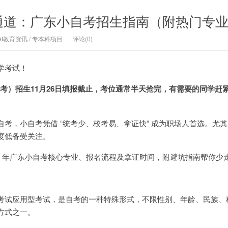
通道：广东小自考招生指南（附热门专
AI教育资讯
/
专本科项目
评论(0)
学考试！
型自考）招生11月26日填报截止，考位通常半天抢完，有需要的同学赶
考，小自考凭借 “统考少、校考易、拿证快” 成为职场人首选。尤
度低备受关注。
26 年广东小自考核心专业、报名流程及拿证时间，附避坑指南帮你少
考试应用型考试，是自考的一种特殊形式，不限性别、年龄、民族、
方式之一。