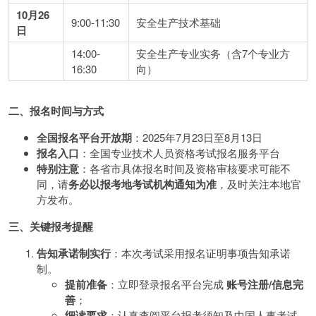
​10月26
9:00-11:30
安全生产技术基础
日​
14:00-
安全生产专业实务（含7个专业方
16:30
向）
​二、报名时间与方式​
​全国报名平台开放期​
​：2025年7月23日至8月13日
​报名入口​
​：全国专业技术人员资格考试报名服务平台
​特别注意​
​：各省市具体报名时间及资格审核要求可能不
同，请​
​务必以报考地考试机构通知为准​
​，及时关注本地官
方发布。
​三、关键报考提醒​
​告知承诺制实行​
​：本次考试采用报名证明事项告知承诺
制。
​提前准备​
​：立即登录报名平台完成 ​
​账号注册/信息完
善​
​；
​细读要求​
​：认真查阅平台报考须知及中国人事考试