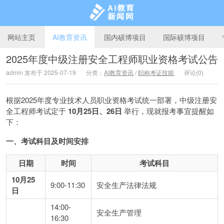
网站主页
AI教育资讯
国内硕博项目
国际硕博项目
​​2025年度中级注册安全工程师职业资格考试公告
admin 发布于 2025-07-19
分类：
AI教育资讯
/
职称考证技能
评论(0)
AI教育新闻网
根据2025年度专业技术人员职业资格考试统一部署，中级注册安
全工程师考试定于 ​
​10月25日、26日​
​ 举行，现就报考事宜提醒如
下：
​一、考试科目及时间安排​
日期
时间
考试科目
​10月25
9:00-11:30
安全生产法律法规
日​
14:00-
安全生产管理
16:30