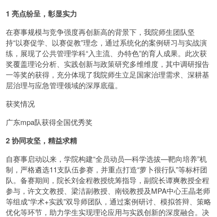
1
亮点纷呈，彰显实力
在赛事规模与竞争强度再创新高的背景下，我院师生团队坚
持“以赛促学、以赛促教”理念，通过系统化的案例研习与实战演
练，展现了公共管理学科“入主流、办特色”的育人成果。此次获
奖覆盖理论分析、实践创新与政策研究多维维度，其中调研报告
一等奖的获得，充分体现了我院师生立足国家治理需求、深耕基
层治理与应急管理领域的深厚底蕴。
获奖情况
广东mpa队获得全国优秀奖
2
协同攻坚，精益求精
自赛事启动以来，学院构建“全员动员—科学选拔—靶向培养”机
制，严格遴选11支队伍参赛，并重点打造“萝卜很行队”等标杆团
队。备赛期间，院长刘金程教授统筹指导，副院长谭爽教授全程
参与，许文文教授、梁洁副教授、南锐教授及MPA中心王晶老师
等组成“学术+实践”双导师团队，通过案例研讨、模拟答辩、策略
优化等环节，助力学生实现理论应用与实践创新的深度融合。决