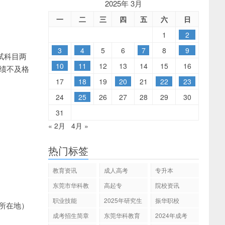
2025年 3月
一
二
三
四
五
六
日
1
2
3
4
5
6
7
8
9
试科目两
10
11
12
13
14
15
16
成绩不及格
17
18
19
20
21
22
23
24
25
26
27
28
29
30
31
« 2月
4月 »
热门标签
教育资讯
成人高考
专升本
东莞市华科教
高起专
院校资讯
育
职业技能
2025年研究生
振华职校
所在地）
招生
成考招生简章
东莞华科教育
2024年成考