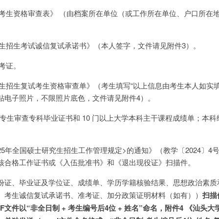
全日制考生资格审查表》 （由档案所在单位（或工作所在单位、户口所在
士研究生招生考试诚信复试承诺书》（本人签字，文件请见附件3）。
准考证。
士研究生招生复试考生资格审查单》（考生填写“以上信息由考生本人如实
贴电子照片，不限照片底色，文件请见附件4）。
高专生审查专科毕业证书和 10 门以上大学本科主干课程成绩单；本
025年全国硕士研究生招生工作管理规定>的通知》（教学〔2024〕4
核合格工作证书或《入伍批准书》和《退出现役证》扫描件。
份证、毕业证及学位证、成绩单、学历学籍核验结果、思想政治素质
、考生诚信复试承诺书、准考证、加分政策证明材料（如有））
扫描
文件以“非全日制 + 考生编号后4位 + 姓名”命名，附件4 《汕头大学