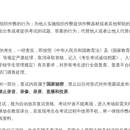
，组织作弊的行为；为他人实施组织作弊提供作弊器材或者其他帮助
法出售或者提供考试的试题、答案的行为；代替他人或者让他人代替
为的考生，一经查实，即按照《中华人民共和国教育法》及《国家教
号）等规定严肃处理，取消录取资格，记入《考生考试诚信档案》。入
学校学生管理规定》有关要求，对所有考生进行全面复查。复查不合
部门调查处理。
试的一部分，复试内容属于
国家秘密
，禁止以任何形式对外泄露或发布
禁止录音、录像、录屏、直播和投屏
。
或复试，视为自动放弃复试资格。考试中途不能离场，进入考场前需关
律放在教室讲台，若发现考生在考试过程中使用手机，将一律按作弊
阅资料。
证和身份证进校，外来车辆不予进校，若因个人原因未能及时进校后果