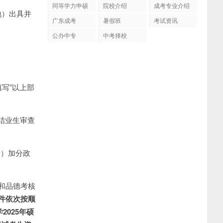
同等学力申硕
院校介绍
成考专业介绍
地）出具并
广东成考
暑假班
考试资讯
公办中专
中考择校
填写”以上部
科结业生审查
号）加分政
和品德考核
件依次按顺
2025年硕