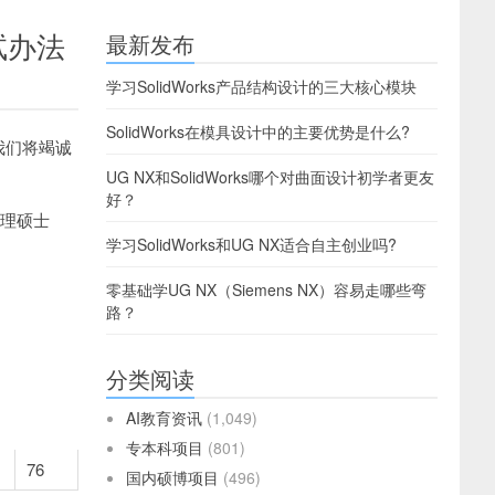
试办法
最新发布
学习SolidWorks产品结构设计的三大核心模块
SolidWorks在模具设计中的主要优势是什么?
，我们将竭诚
UG NX和SolidWorks哪个对曲面设计初学者更友
好？
管理硕士
学习SolidWorks和UG NX适合自主创业吗?
零基础学UG NX（Siemens NX）容易走哪些弯
路？
分类阅读
AI教育资讯
(1,049)
专本科项目
(801)
76
国内硕博项目
(496)