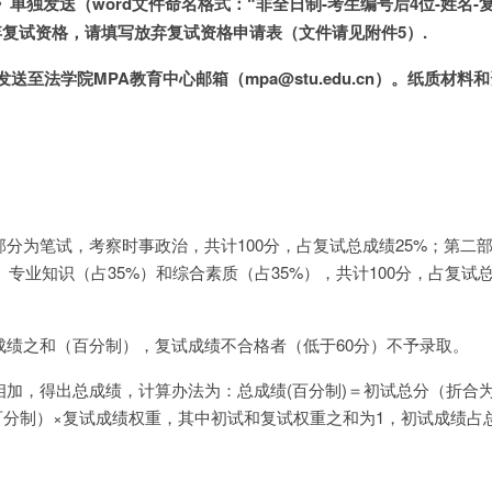
单独发送（word文件命名格式：“非全日制-考生编号后4位-姓名-
弃复试资格，请填写放弃复试资格申请表（文件请见附件5）.
前发送至法学院MPA教育中心邮箱（mpa@stu.edu.cn）。纸质材料
部分为笔试，考察时事政治，共计100分，占复试总成绩25%；第二
、专业知识（占35%）和综合素质（占35%），共计100分，占复试
成绩之和（百分制），复试成绩不合格者（低于60分）不予录取。
相加，得出总成绩，计算办法为：总成绩(百分制)＝初试总分（折合
百分制）×复试成绩权重，其中初试和复试权重之和为1，初试成绩占
。