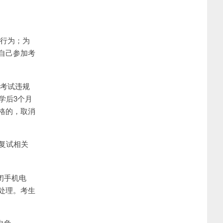
的行为；为
自己参加考
育考试违规
学后3个月
格的，取消
复试相关
闭手机电
处理。考生
自负。