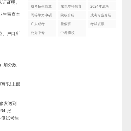
认证证明。
招生
成考招生简章
东莞华科教育
2024年成考
业生审查本
同等学力申硕
院校介绍
成考专业介绍
广东成考
暑假班
考试资讯
公办中专
中考择校
位、户口所
号）加分政
填写”以上部
邮箱发送到
34-张
-复试考生