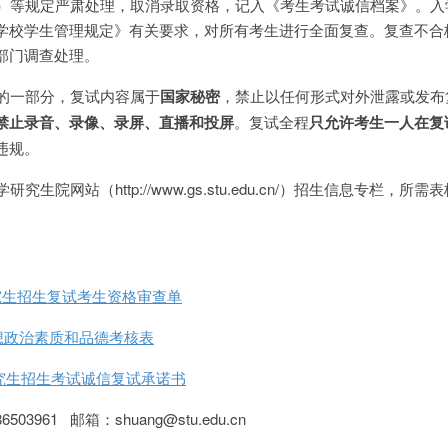
号）等规定严肃处理，取消录取资格，记入《考生考试诚信档案》。入
学校学生管理规定》有关要求，对所有考生进行全面复查。复查不合
部门调查处理。
试的一部分，复试内容属于
国家秘密
，禁止以任何形式对外泄露或发布
禁止录音、录像、录屏、直播和投屏
。复试全程
只允许考生一人在复
违规。
究生院网站（http://www.gs.stu.edu.cn/）招生信息专栏，所
研究生招生复试考生资格审查单
想政治素质和品德考核表
研究生招生考试诚信复试承诺书
3961 邮箱：shuang@stu.edu.cn