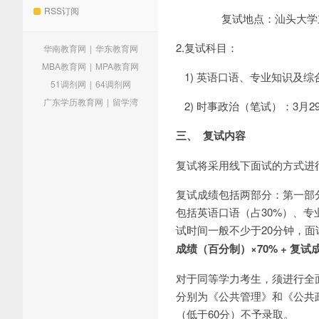
RSS订阅
复试地点：汕头大学东海岸
2.复试科目：
华南教育网
|
华东教育网
MBA教育网
|
MPA教育网
1) 英语口语、专业知识及综合素质
51调剂网
|
64调剂网
广东学历教育网
|
留学湾
2) 时事政治（笔试）：3月29日15
三、
复试内容
复试将采用线下面试的方式进
复试成绩包括两部分：第一部分
包括英语口语（占30%）、专业
试时间一般不少于20分钟，面
成绩（百分制）
×70% +
复试
对于同等学力考生，须进行全
分别为《公共管理》和《公共
（低于60分）不予录取。