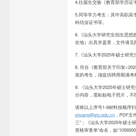
4.往届生交验《教育部学历
5.同等学力考生：其中高职
科结业证书等。
6.《汕头大学研究生招生思
在地）出具并盖章，文件请见
7.《汕头大学2025年硕士
8. 符合《教育部关于印发<2
策的考生，须提供聘用期满考
9. 《汕头大学2025年硕
分内容，需粘贴电子照片，不
请将以上序号1-8材料按顺序
shuang@stu.edu.cn
，PDF文件
三”；《汕头大学2025年硕士
资格审查单”命名，如“105600