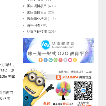
国内硕博项目
(496)
国际硕博项目
(20)
振华职业培训
(113)
百科问答
(10)
职称考证技能
(206)
分为面试，
75%，复
成绩
=
初试
科目两门，
及格者