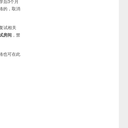
学后3个月
格的，取消
复试相关
试房间
，禁
需表格也可在此