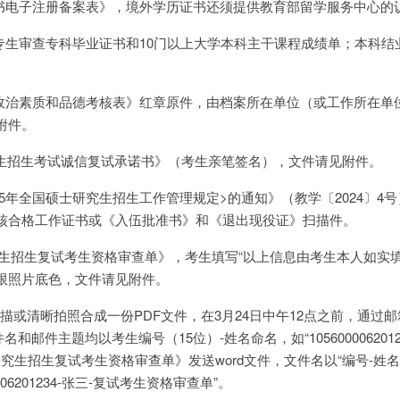
证书电子注册备案表》，境外学历证书还须提供教育部留学服务中心的
高专生审查专科毕业证书和10门以上大学本科主干课程成绩单；本科结
想政治素质和品德考核表》红章原件，由档案所在单位（或工作所在单
附件。
研究生招生考试诚信复试承诺书》（考生亲笔签名），文件请见附件。
025年全国硕士研究生招生工作管理规定>的通知》（教学〔2024〕4
核合格工作证书或《入伍批准书》和《退出现役证》扫描件。
士研究生招生复试考生资格审查单》，考生填写“以上信息由考生本人如实
限照片底色，文件请见附件。
扫描或清晰拍照合成一份PDF文件，在3月24日中午12点之前，通过
名和邮件主题均以考生编号（15位）-姓名命名，如“1056000062012
研究生招生复试考生资格审查单》发送word文件，文件名以“编号-姓名
006201234-张三-复试考生资格审查单”。