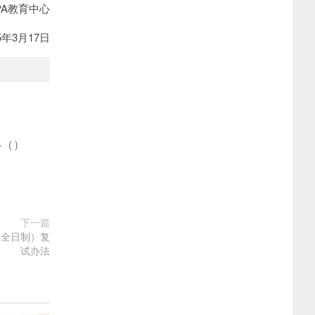
PA教育中心
17日
多
(
)
下一篇
非全日制）复
试办法