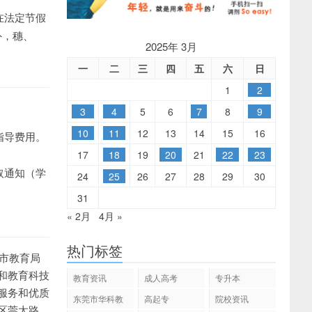
在法定节假
外，穗、
2025年 3月
一
二
三
四
五
六
日
1
2
3
4
5
6
7
8
9
10
11
12
13
14
15
16
指导费用。
17
18
19
20
21
22
23
取通知（学
24
25
26
27
28
29
30
31
« 2月
4月 »
热门标签
莞市教育局
和教育科技
教育资讯
成人高考
专升本
服务和优质
东莞市华科教
高起专
院校资讯
区莞太路