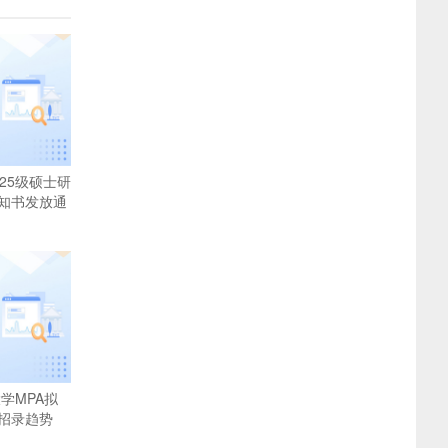
25级硕士研
知书发放通
大学MPA拟
招录趋势