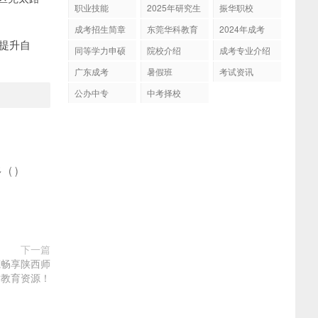
育
职业技能
2025年研究生
振华职校
招生
成考招生简章
东莞华科教育
2024年成考
提升自
同等学力申硕
院校介绍
成考专业介绍
广东成考
暑假班
考试资讯
公办中专
中考择校
多
(
)
下一篇
莞畅享陕西师
质教育资源！