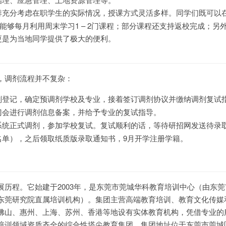
排充分考虑在职学生的实际情况，授课方式灵活多样。同学们既可以
；也能够每月利用周末学习1 – 2门课程；部分课程还支持返校完成；另
更是为当地同学提供了极大的便利。
，调剂流程并不复杂：
剂登记，确定预调剂学校及专业，接着签订调剂协议并缴纳调剂复试
门会进行调剂信息备案，并给予专业的复试指导。
系统正式调剂，参加学校复试。复试顺利的话，等待研招网发送待录
名单），之后领取纸质版录取通知书，9月开学注册学籍。
展历程。它始建于2003年，是东莞市莞城华科教育培训中心（由东
东莞研究院直属培训机构）。集团主营高端教育培训、教育文化传媒
佛山、惠州、上海、苏州、香港等地设有实体教育机构，凭借专业的
培训领域资质齐全的综合性塔尖教育集团。集团地址位于东莞市莞城