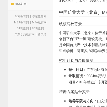
33522522 、0769 – 3
RSS订阅
中国矿业大学（北京）M
华南教育网
|
华东教育网
MBA教育网
|
MPA教育网
硬核院校背景
51调剂网
|
64调剂网
中国矿业大学（北京）位于首都
广东学历教育网
|
留学湾
创新平台”“双一流”建设高
是全国首批产业技术创新战略
重点学科，科研实力和教学资
招生计划与录取情况
招生计划
：广东地区有4
录取情况
：2024年复
项目2013年就在广东
培养方案贴合实际
培养学院与方向
：由文
向，像公共政策与公共