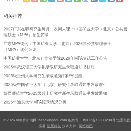
更多
(
)
相关推荐
2027广东在职研究生每月一次周末课：中国矿业大学（北京）公共管
理硕士（MPA）招生简章
广东MPA调剂：中国矿业大学（北京）2026年公共管理硕士
（MPA）调剂细则
中国矿业大学（北京）文法学院2026年MPA复试工作公告
2025年武汉理工大学拟录取研究生录取通知书核对
2025级贵州大学研究生录取通知书邮寄提醒
2025级中国矿业大学（北京）研究生录取通知书发放啦~
陕西师范大学2025级硕士研究生新生录取通知书发放通知
2025年汕头大学MPA报录情况分析
© 2026
AI教育新闻网
hengkingedu.com 备案号：
粤ICP备18083238号
恒景集团
感谢
恒景科技
技术支持
网站地图