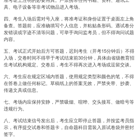
具、电子设备等非考试物品进入考场。
四、考生入场后需对号入座，将准考证和身份证置于桌面左上角
备查。答题前，应准确填写个人信息，并粘贴条形码。遇试卷分
发错误或字迹不清等问题，可举手询问监考员，但不得询问试题
内容。
五、考试正式开始后方可答题，迟到考生（开考15分钟后）不得
入场，交卷时间不得早于考试结束前30分钟，具体由省级教育招
生考试机构规定。交卷后，考生不得再次进入考场或逗留交谈。
六、考生应在规定区域内答题，使用规定类型和颜色的笔，不得
在答卷上做任何标记。草稿纸上的答案无效，严禁夹带、抄袭、
传递文具或信息。
七、考场内应保持安静，严禁吸烟、喧哗、交头接耳、做暗号等
违规行为。
八、考试结束信号发出后，考生应立即停止答题，并按监考员指
示，有序提交试卷和答题卡，自命题科目需装入原试卷袋并密封
签字。