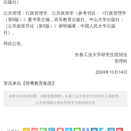
出版社）
公共管理：行政管理学、公共政策学（参考书目：《行政管理学
（第6版）》夏书章主编，高等教育出版社、中山大学出版社；
《公共政策导论（第5版）》谢明编著，中国人民大学出版
社）。
特此公告。
长春工业大学研究生院招生
管理科
2024年10月14日
资讯来自【猎鹰教育集团】
未经允许不得转载：
AI教育新闻网
»
长春工业大学关于2025年工商管理、
公共管理硕士招生同等学力加试的公告