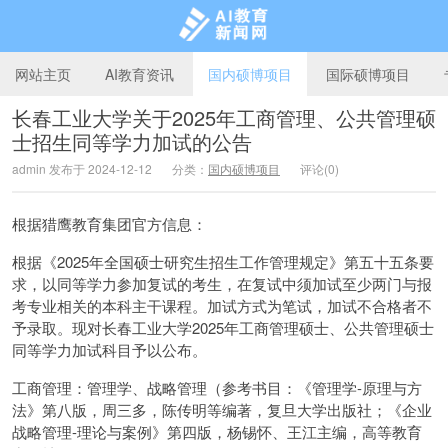
网站主页
AI教育资讯
国内硕博项目
国际硕博项目
长春工业大学关于2025年工商管理、公共管理硕
士招生同等学力加试的公告
AI教育新闻网
admin 发布于 2024-12-12
分类：
国内硕博项目
评论(0)
根据猎鹰教育集团官方信息：
根据《2025年全国硕士研究生招生工作管理规定》第五十五条要
求，以同等学力参加复试的考生，在复试中须加试至少两门与报
考专业相关的本科主干课程。加试方式为笔试，加试不合格者不
予录取。现对长春工业大学2025年工商管理硕士、公共管理硕士
同等学力加试科目予以公布。
工商管理：管理学、战略管理（参考书目：《管理学-原理与方
法》第八版，周三多，陈传明等编著，复旦大学出版社；《企业
战略管理-理论与案例》第四版，杨锡怀、王江主编，高等教育